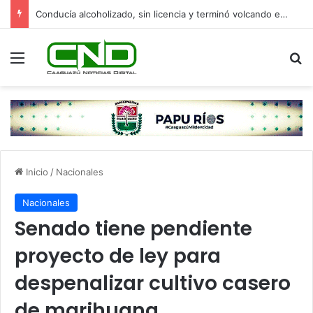
Conducía alcoholizado, sin licencia y terminó volcando en Yasy Cañy
Menú
B
Inicio
/
Nacionales
Nacionales
Senado tiene pendiente
proyecto de ley para
despenalizar cultivo casero
de marihuana