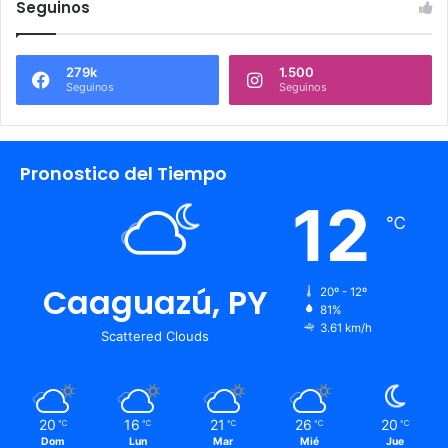
Seguinos
279k
1.500
Seguinos
Seguinos
Pronostico del Tiempo
12
℃
Caaguazú, PY
20º - 12º
81%
3.61 km/h
Scattered Clouds
20
16
21
26
20
℃
℃
℃
℃
℃
Dom
Lun
Mar
Mié
Jue