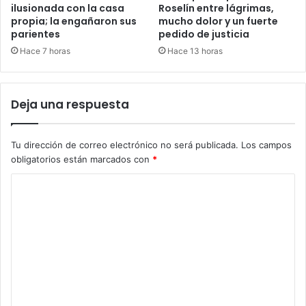
ilusionada con la casa
Roselín entre lágrimas,
propia; la engañaron sus
mucho dolor y un fuerte
parientes
pedido de justicia
Hace 7 horas
Hace 13 horas
Deja una respuesta
Tu dirección de correo electrónico no será publicada.
Los campos
obligatorios están marcados con
*
C
o
m
e
n
t