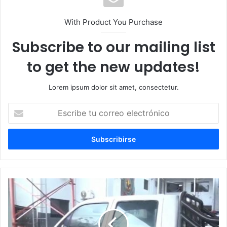
With Product You Purchase
Subscribe to our mailing list
to get the new updates!
Lorem ipsum dolor sit amet, consectetur.
E
s
c
r
i
b
e
t
u
c
o
r