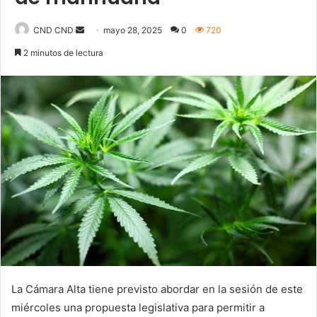
CND CND
S
mayo 28, 2025
0
720
e
2 minutos de lectura
n
d
a
n
e
m
a
i
l
La Cámara Alta tiene previsto abordar en la sesión de este
miércoles una propuesta legislativa para permitir a