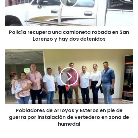
r
e
o
e
l
Policía recupera una camioneta robada en San
e
Lorenzo y hay dos detenidos
c
t
r
ó
n
i
c
o
Pobladores de Arroyos y Esteros en pie de
guerra por instalación de vertedero en zona de
humedal