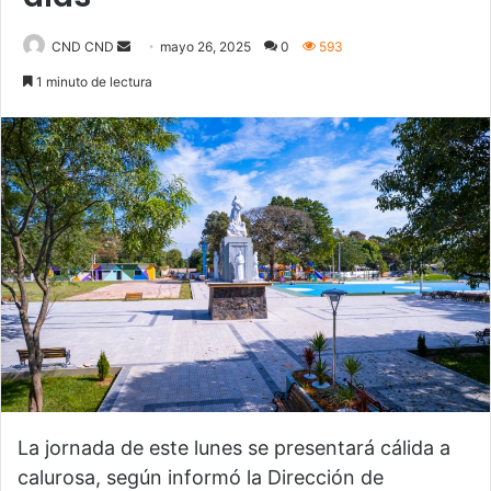
CND CND
S
mayo 26, 2025
0
593
e
1 minuto de lectura
n
d
a
n
e
m
a
i
l
La jornada de este lunes se presentará cálida a
calurosa, según informó la Dirección de