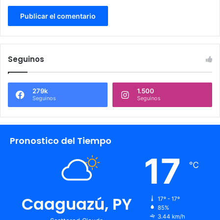
Seguinos
279k
1.500
Seguinos
Seguinos
Pronostico del Tiempo
17
℃
Caaguazú, PY
17º - 17º
85%
3.44 km/h