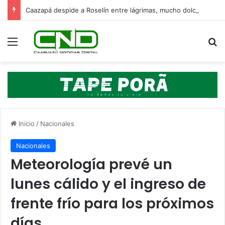
Caazapá despide a Roselín entre lágrimas, mucho dolor y un fuerte pedido de justicia
Menú
B
Inicio
/
Nacionales
Nacionales
Meteorología prevé un
lunes cálido y el ingreso de
frente frío para los próximos
días