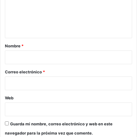
e
n
t
a
r
Nombre
*
i
o
*
Correo electrónico
*
Web
Guarda mi nombre, correo electrónico y web en este
navegador para la próxima vez que comente.