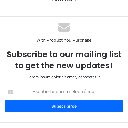
With Product You Purchase
Subscribe to our mailing list
to get the new updates!
Lorem ipsum dolor sit amet, consectetur.
E
s
c
r
i
b
e