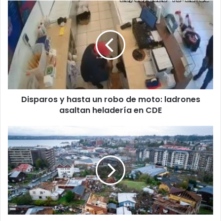
t
u
c
o
r
r
e
o
e
l
Disparos y hasta un robo de moto: ladrones
e
asaltan heladería en CDE
c
t
r
ó
n
i
c
o