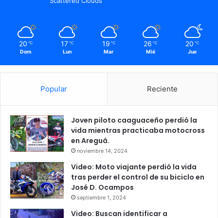
Scattered Clouds
20
17
19
26
20
℃
℃
℃
℃
℃
Dom
Lun
Mar
Mié
Jue
Popular
Reciente
Joven piloto caaguaceño perdió la
vida mientras practicaba motocross
en Areguá.
noviembre 14, 2024
Video: Moto viajante perdió la vida
tras perder el control de su biciclo en
José D. Ocampos
septiembre 1, 2024
Video: Buscan identificar a