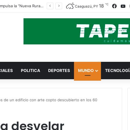
℃
18
Face
Y
Indert impulsa la “Nueva Ruralidad” para garantizar la titulación de tierras a familias campesinas.
Caaguazú, PY
CIALES
POLITICA
DEPORTES
MUNDO
TECNOLOGÍ
s de un edificio con arte copto descubierto en los 60
 a desvelar