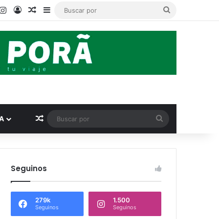
book
ouTube
Instagram
Acceso
Publicación al azar
Barra lateral
Buscar
por
Publicación al azar
Buscar
A
por
Seguinos
279k
1.500
Seguinos
Seguinos