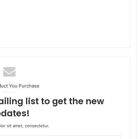
duct You Purchase
iling list to get the new
dates!
or sit amet, consectetur.