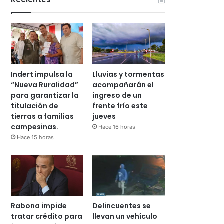
Indert impulsa la
Lluvias y tormentas
“Nueva Ruralidad”
acompañarán el
para garantizar la
ingreso de un
titulación de
frente frío este
tierras a familias
jueves
campesinas.
Hace 16 horas
Hace 15 horas
Rabona impide
Delincuentes se
tratar crédito para
llevan un vehículo