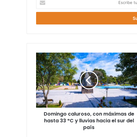
s
c
r
i
b
e
t
u
c
o
r
r
e
o
e
l
e
Domingo caluroso, con máximas de
c
hasta 33 °C y lluvias hacia el sur del
t
país
r
ó