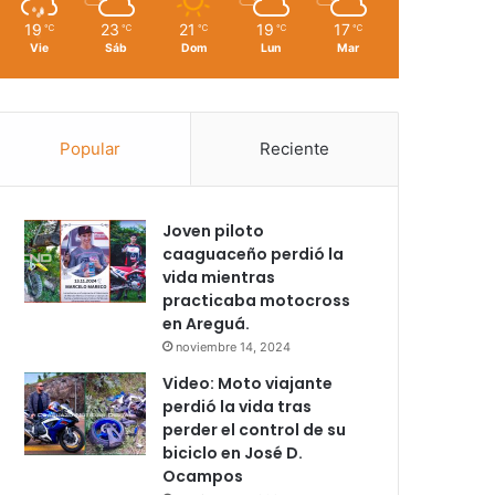
19
23
21
19
17
℃
℃
℃
℃
℃
Vie
Sáb
Dom
Lun
Mar
Popular
Reciente
Joven piloto
caaguaceño perdió la
vida mientras
practicaba motocross
en Areguá.
noviembre 14, 2024
Video: Moto viajante
perdió la vida tras
perder el control de su
biciclo en José D.
Ocampos