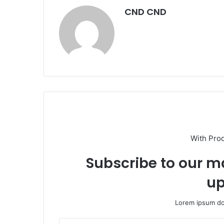
CND CND
With Pro
Subscribe to our ma
up
Lorem ipsum dol
E