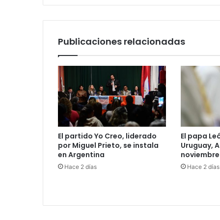
n
i
c
o
Publicaciones relacionadas
El partido Yo Creo, liderado
El papa Leó
por Miguel Prieto, se instala
Uruguay, A
en Argentina
noviembre
Hace 2 días
Hace 2 días