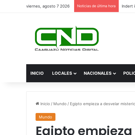
viernes, agosto 7 2026
Noticias de última hora
INICIO
LOCALES
NACIONALES
POLI
Inicio
/
Mundo
/
Egipto empieza a desvelar misterio
Mundo
Egipto empieza