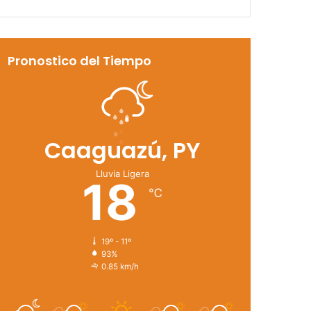
Pronostico del Tiempo
Caaguazú, PY
Lluvia Ligera
18
℃
19º - 11º
93%
0.85 km/h