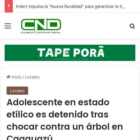
Indert impulsa la “Nueva Ruralidad” para garantizar la titulación de tierras a familias campesinas.
Menú
B
Inicio
/
Locales
Locales
Adolescente en estado
etílico es detenido tras
chocar contra un árbol en
Caaguazú.