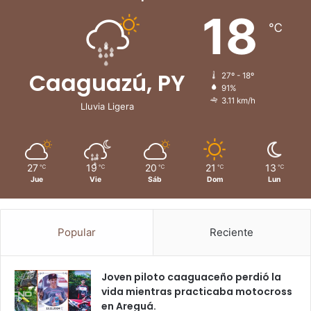
18
℃
Caaguazú, PY
27º - 18º
91%
3.11 km/h
Lluvia Ligera
27
19
20
21
13
℃
℃
℃
℃
℃
Jue
Vie
Sáb
Dom
Lun
Popular
Reciente
Joven piloto caaguaceño perdió la
vida mientras practicaba motocross
en Areguá.