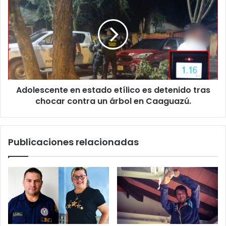
r
ó
n
i
c
o
Adolescente en estado etílico es detenido tras
chocar contra un árbol en Caaguazú.
Publicaciones relacionadas