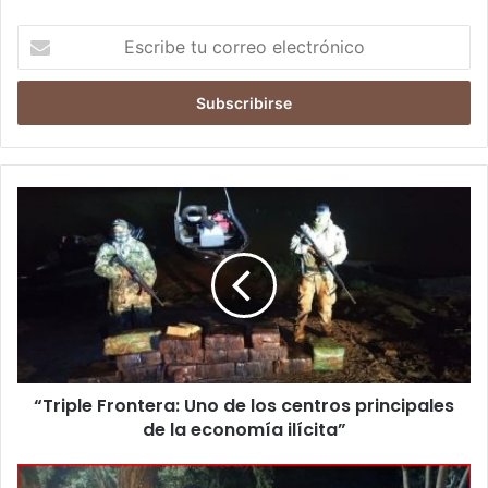
E
s
c
r
i
b
e
t
u
c
o
r
r
e
o
e
l
“Triple Frontera: Uno de los centros principales
e
de la economía ilícita”
c
t