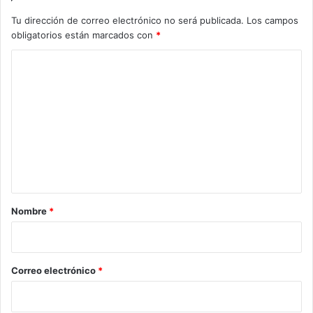
Tu dirección de correo electrónico no será publicada.
Los campos
obligatorios están marcados con
*
C
o
m
e
n
t
a
r
Nombre
*
i
o
*
Correo electrónico
*