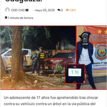
CND CND
S
mayo 25, 2025
0
1.911
e
1 minuto de lectura
n
d
a
n
e
m
a
i
l
Un adolescente de 17 años fue aprehendido tras chocar
contra su vehículo contra un árbol en la via pública del