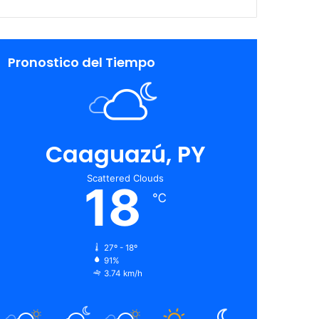
Pronostico del Tiempo
Caaguazú, PY
Scattered Clouds
18
℃
27º - 18º
91%
3.74 km/h