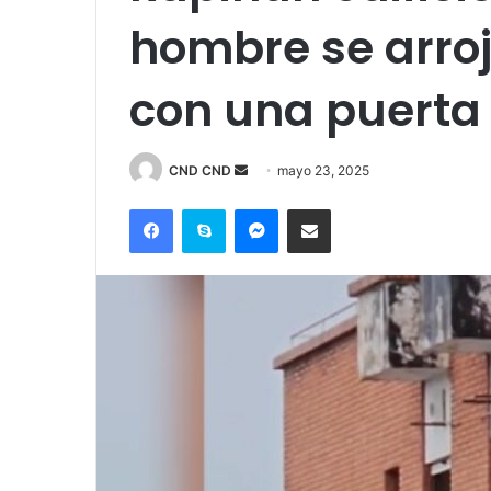
hombre se arroj
con una puerta
CND CND
S
mayo 23, 2025
e
Facebook
Skype
Messenger
Compartir por correo electrónico
n
d
a
n
e
m
a
i
l