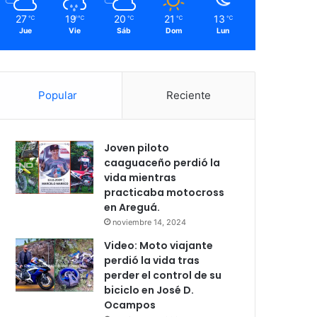
27
19
20
21
13
℃
℃
℃
℃
℃
Jue
Vie
Sáb
Dom
Lun
Popular
Reciente
Joven piloto
caaguaceño perdió la
vida mientras
practicaba motocross
en Areguá.
noviembre 14, 2024
Video: Moto viajante
perdió la vida tras
perder el control de su
biciclo en José D.
Ocampos