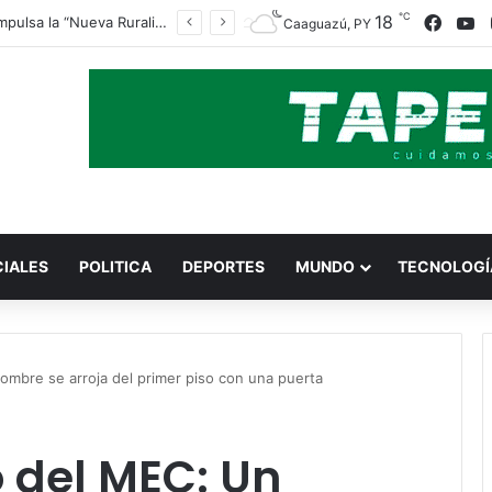
℃
18
Face
Y
Indert impulsa la “Nueva Ruralidad” para garantizar la titulación de tierras a familias campesinas.
Caaguazú, PY
CIALES
POLITICA
DEPORTES
MUNDO
TECNOLOGÍ
ombre se arroja del primer piso con una puerta
o del MEC: Un