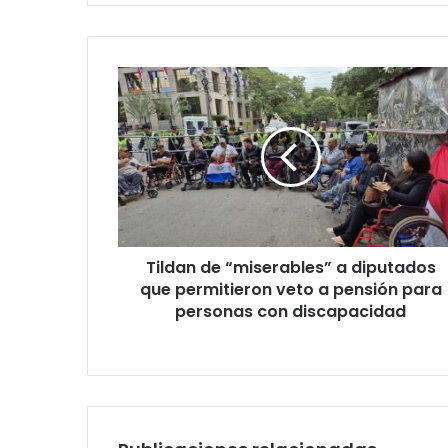
e
t
u
c
o
r
r
e
o
e
l
e
Tildan de “miserables” a diputados
c
que permitieron veto a pensión para
t
personas con discapacidad
r
ó
n
i
c
o