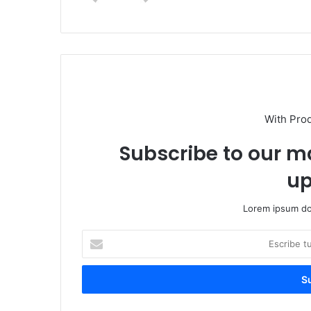
With Pro
Subscribe to our ma
up
Lorem ipsum dol
E
s
c
r
i
b