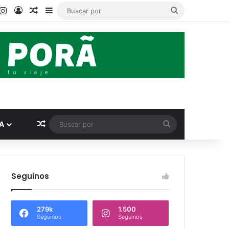
book
ouTube
Instagram
Acceso
Publicación al azar
Barra lateral
Buscar
por
Publicación al azar
Buscar
A
por
Seguinos
279k
1.500
Seguinos
Seguinos