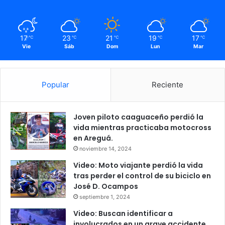
17
23
21
19
17
℃
℃
℃
℃
℃
Vie
Sáb
Dom
Lun
Mar
Popular
Reciente
Joven piloto caaguaceño perdió la
vida mientras practicaba motocross
en Areguá.
noviembre 14, 2024
Video: Moto viajante perdió la vida
tras perder el control de su biciclo en
José D. Ocampos
septiembre 1, 2024
Video: Buscan identificar a
involucrados en un grave accidente