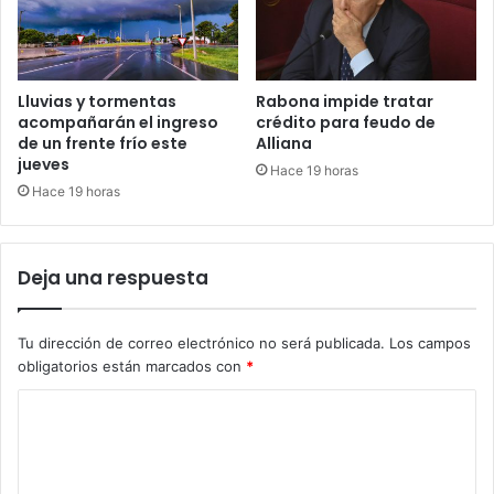
Lluvias y tormentas
Rabona impide tratar
acompañarán el ingreso
crédito para feudo de
de un frente frío este
Alliana
jueves
Hace 19 horas
Hace 19 horas
Deja una respuesta
Tu dirección de correo electrónico no será publicada.
Los campos
obligatorios están marcados con
*
C
o
m