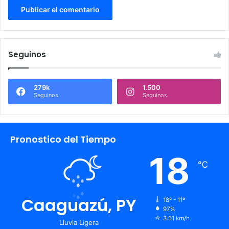
Seguinos
279k
1.500
Seguinos
Seguinos
Pronostico del Tiempo
18
℃
Caaguazú, PY
18º - 11º
97%
3.51 km/h
Lluvia Ligera