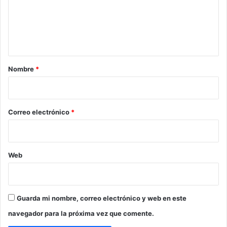
e
n
t
a
r
Nombre
*
i
o
*
Correo electrónico
*
Web
Guarda mi nombre, correo electrónico y web en este
navegador para la próxima vez que comente.