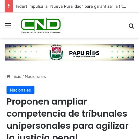
Indert impulsa la “Nueva Ruralidad” para garantizar la titulación de tierras a familias campesinas.
Menú
B
Inicio
/
Nacionales
Nacionales
Proponen ampliar
competencia de tribunales
unipersonales para agilizar
la justicia penal