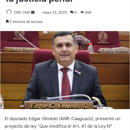
CND CND
S
mayo 23, 2025
0
484
e
2 minutos de lectura
n
d
a
n
e
m
a
i
l
El diputado Edgar Olmedo (ANR-Caaguazú), presentó un
proyecto de ley “Que modifica el Art. 41 de la Ley N°