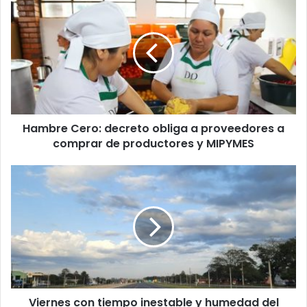
u
c
o
r
r
e
o
e
l
Hambre Cero: decreto obliga a proveedores a
e
comprar de productores y MIPYMES
c
t
r
ó
n
i
c
o
Viernes con tiempo inestable y humedad del