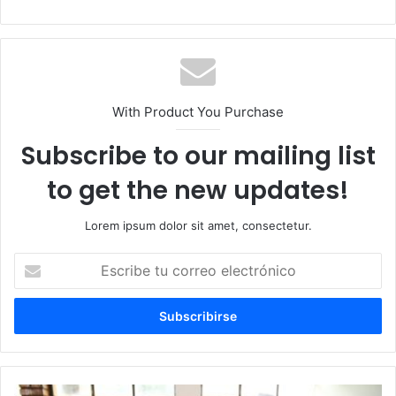
With Product You Purchase
Subscribe to our mailing list
to get the new updates!
Lorem ipsum dolor sit amet, consectetur.
E
s
c
r
i
b
e
t