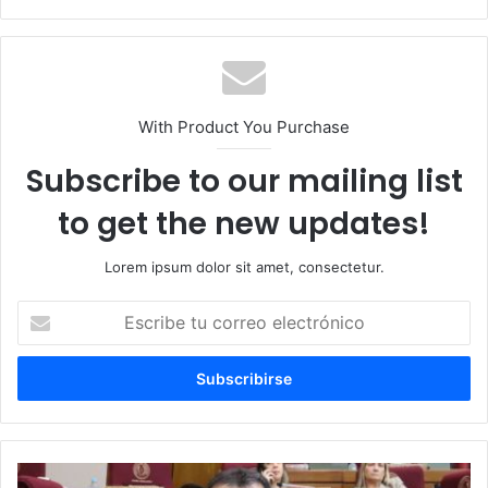
With Product You Purchase
Subscribe to our mailing list
to get the new updates!
Lorem ipsum dolor sit amet, consectetur.
E
s
c
r
i
b
e
t