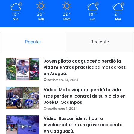
16
26
22
18
21
℃
℃
℃
℃
℃
Vie
Sáb
Dom
Lun
Mar
Popular
Reciente
Joven piloto caaguaceño perdió la
vida mientras practicaba motocross
en Areguá.
noviembre 14, 2024
Video: Moto viajante perdió la vida
tras perder el control de su biciclo en
José D. Ocampos
septiembre 1, 2024
Video: Buscan identificar a
involucrados en un grave accidente
en Caaguazú.