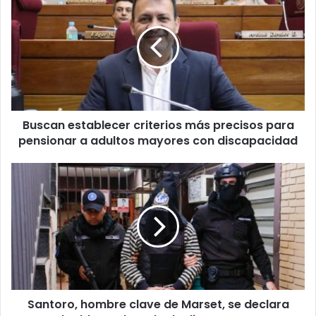
u
c
o
r
r
e
o
e
l
Buscan establecer criterios más precisos para
e
pensionar a adultos mayores con discapacidad
c
t
r
ó
n
i
c
o
Santoro, hombre clave de Marset, se declara