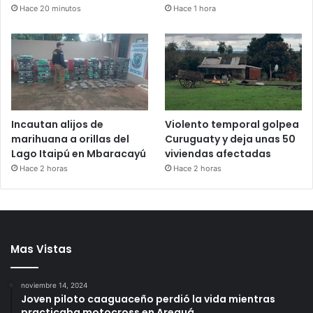
Hace 20 minutos
Hace 1 hora
Incautan alijos de
Violento temporal golpea
marihuana a orillas del
Curuguaty y deja unas 50
Lago Itaipú en Mbaracayú
viviendas afectadas
Hace 2 horas
Hace 2 horas
Mas Vistas
noviembre 14, 2024
Joven piloto caaguaceño perdió la vida mientras
practicaba motocross en Areguá.