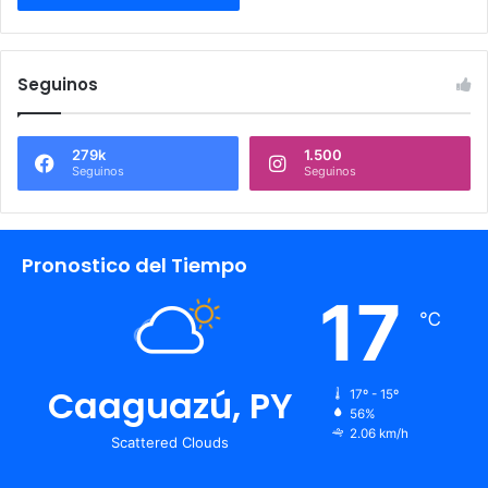
Seguinos
279k
1.500
Seguinos
Seguinos
Pronostico del Tiempo
17
℃
Caaguazú, PY
17º - 15º
56%
2.06 km/h
Scattered Clouds