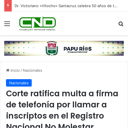
Dr. Victoriano «Vitocho» Santacruz celebra 50 años de trayectoria al servicio de la salud
Menú
B
Inicio
/
Nacionales
Nacionales
Corte ratifica multa a firma
de telefonía por llamar a
inscriptos en el Registro
Nacional No Molestar