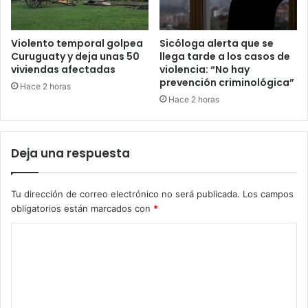
Violento temporal golpea
Sicóloga alerta que se
Curuguaty y deja unas 50
llega tarde a los casos de
viviendas afectadas
violencia: “No hay
prevención criminológica”
Hace 2 horas
Hace 2 horas
Deja una respuesta
Tu dirección de correo electrónico no será publicada.
Los campos
obligatorios están marcados con
*
C
o
m
e