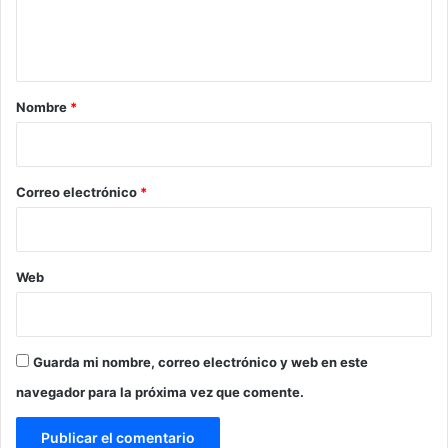
n
t
a
r
Nombre
*
i
o
*
Correo electrónico
*
Web
Guarda mi nombre, correo electrónico y web en este
navegador para la próxima vez que comente.