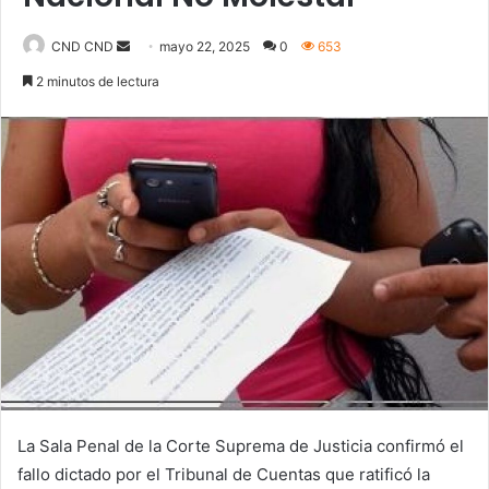
CND CND
S
mayo 22, 2025
0
653
e
2 minutos de lectura
n
d
a
n
e
m
a
i
l
La Sala Penal de la Corte Suprema de Justicia confirmó el
fallo dictado por el Tribunal de Cuentas que ratificó la