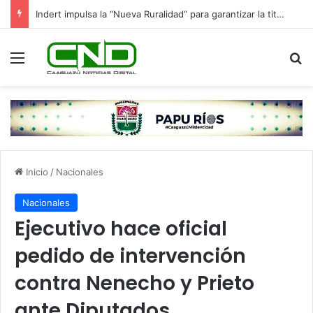
Indert impulsa la “Nueva Ruralidad” para garantizar la titulación de tierras a familias campesinas.
Menú
B
Inicio
/
Nacionales
Nacionales
Ejecutivo hace oficial
pedido de intervención
contra Nenecho y Prieto
ante Diputados