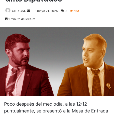
CND CND
S
mayo 21, 2025
0
653
e
1 minuto de lectura
n
d
a
n
e
m
a
i
l
Poco después del mediodía, a las 12:12
puntualmente, se presentó a la Mesa de Entrada