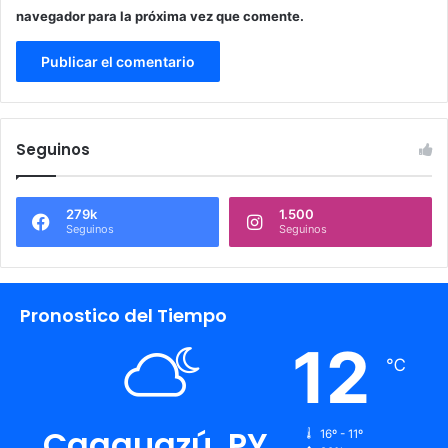
navegador para la próxima vez que comente.
Seguinos
279k
1.500
Seguinos
Seguinos
Pronostico del Tiempo
12
℃
Caaguazú, PY
16º - 11º