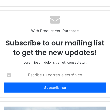
With Product You Purchase
Subscribe to our mailing list
to get the new updates!
Lorem ipsum dolor sit amet, consectetur.
E
s
c
r
i
b
e
t