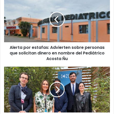
u
c
o
r
r
e
o
e
l
Alerta por estafas: Advierten sobre personas
e
que solicitan dinero en nombre del Pediátrico
c
Acosta Ñu
t
r
ó
n
i
c
o