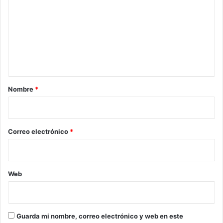
m
e
n
t
a
r
Nombre
*
i
o
*
Correo electrónico
*
Web
Guarda mi nombre, correo electrónico y web en este