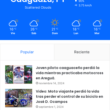
90%
3.75 km/h
Scattered Clouds
16
26
21
18
16
℃
℃
℃
℃
℃
Vie
Sáb
Dom
Lun
Mar
Popular
Reciente
Joven piloto caaguaceño perdió la
vida mientras practicaba motocross
en Areguá.
noviembre 14, 2024
Video: Moto viajante perdió la vida
tras perder el control de su biciclo en
José D. Ocampos
septiembre 1, 2024