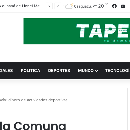
℃
20
Face
Y
Falleció el papá de Lionel Messi
Caaguazú, PY
CIALES
POLITICA
DEPORTES
MUNDO
TECNOLOGÍ
ía” dinero de actividades deportivas
 la Comuna