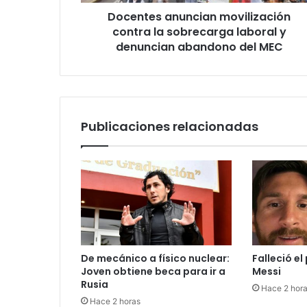
e
Docentes anuncian movilización
c
contra la sobrecarga laboral y
t
denuncian abandono del MEC
r
ó
n
i
c
o
Publicaciones relacionadas
De mecánico a físico nuclear:
Falleció el
Joven obtiene beca para ir a
Messi
Rusia
Hace 2 hor
Hace 2 horas