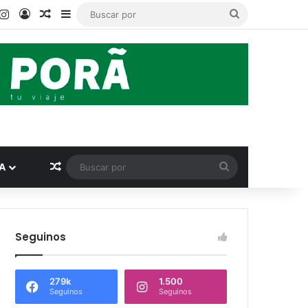
book
ouTube
Instagram
Acceso
Publicación al azar
Barra lateral
Buscar
por
Publicación al azar
Buscar
A
por
Seguinos
279k
1.500
Seguinos
Seguinos