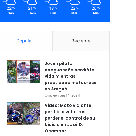
22
21
18
22
26
℃
℃
℃
℃
℃
Sáb
Dom
Lun
Mar
Mié
Popular
Reciente
Joven piloto
caaguaceño perdió la
vida mientras
practicaba motocross
en Areguá.
noviembre 14, 2024
Video: Moto viajante
perdió la vida tras
perder el control de su
biciclo en José D.
Ocampos