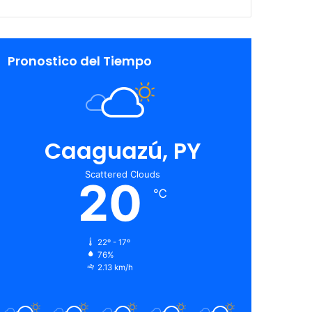
Pronostico del Tiempo
Caaguazú, PY
Scattered Clouds
20
℃
22º - 17º
76%
2.13 km/h