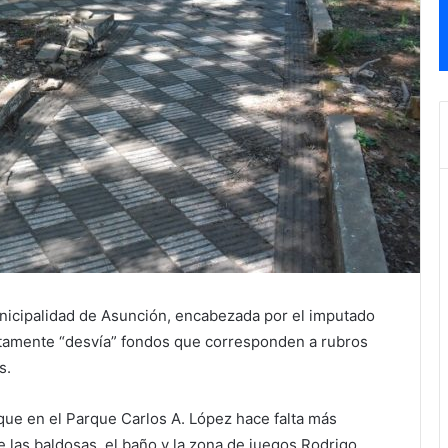
nicipalidad de Asunción, encabezada por el imputado
amente “desvía” fondos que corresponden a rubros
s.
ue en el Parque Carlos A. López hace falta más
 las baldosas, el baño y la zona de juegos.Rodrigo