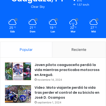
81%
1.57 km/h
Clear Sky
25
21
19
22
27
℃
℃
℃
℃
℃
Sáb
Dom
Lun
Mar
Mié
Popular
Reciente
Joven piloto caaguaceño perdió la
vida mientras practicaba motocross
en Areguá.
noviembre 14, 2024
Video: Moto viajante perdió la vida
tras perder el control de su biciclo en
José D. Ocampos
septiembre 1, 2024