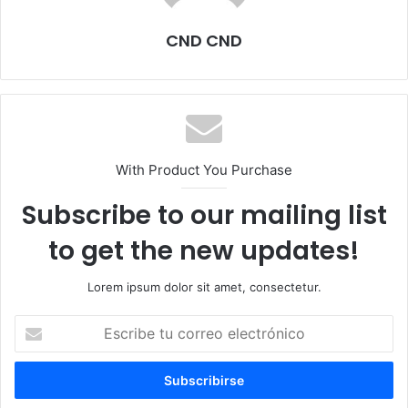
CND CND
With Product You Purchase
Subscribe to our mailing list
to get the new updates!
Lorem ipsum dolor sit amet, consectetur.
E
s
c
r
i