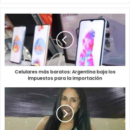
b
e
t
u
c
o
r
r
e
o
e
l
Celulares más baratos: Argentina baja los
e
impuestos para la importación
c
t
r
ó
n
i
c
o