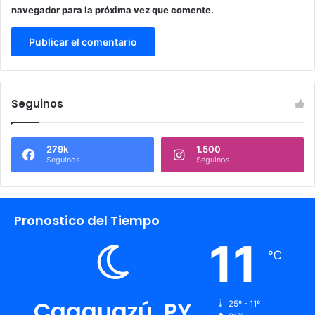
navegador para la próxima vez que comente.
Seguinos
279k
1.500
Seguinos
Seguinos
Pronostico del Tiempo
11
℃
Caaguazú, PY
25º - 11º