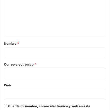
m
e
n
t
a
r
Nombre
*
i
o
*
Correo electrónico
*
Web
Guarda mi nombre, correo electrónico y web en este