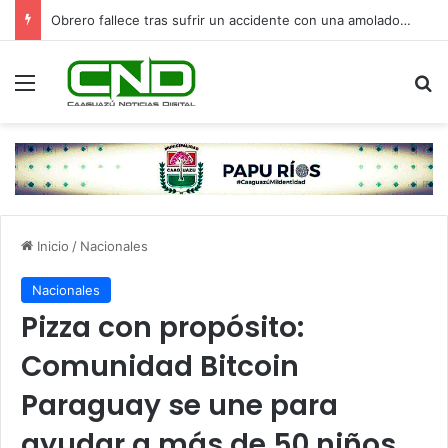
Obrero fallece tras sufrir un accidente con una amoladora en Canindeyú
Menú
B
Inicio
/
Nacionales
Nacionales
Pizza con propósito:
Comunidad Bitcoin
Paraguay se une para
ayudar a más de 50 niños