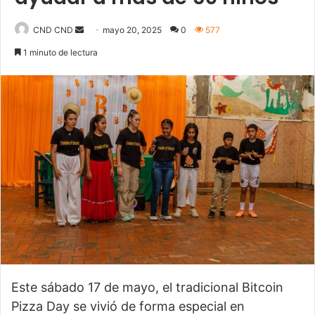
CND CND
S
mayo 20, 2025
0
577
e
1 minuto de lectura
n
d
a
n
e
m
a
i
l
Este sábado 17 de mayo, el tradicional Bitcoin
Pizza Day se vivió de forma especial en