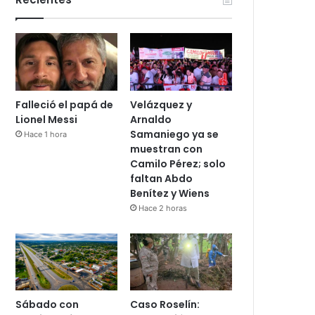
Falleció el papá de
Velázquez y
Lionel Messi
Arnaldo
Samaniego ya se
Hace 1 hora
muestran con
Camilo Pérez; solo
faltan Abdo
Benítez y Wiens
Hace 2 horas
Sábado con
Caso Roselín: