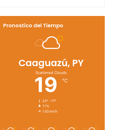
Pronostico del Tiempo
Caaguazú, PY
Scattered Clouds
19
℃
22º - 17º
77%
1.93 km/h