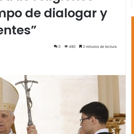
mpo de dialogar y
entes”
0
480
2 minutos de lectura