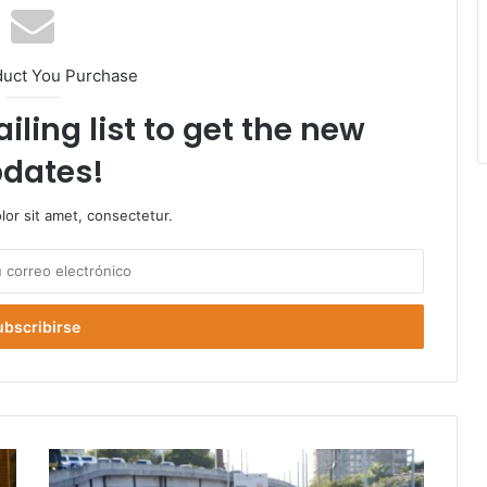
duct You Purchase
iling list to get the new
dates!
or sit amet, consectetur.