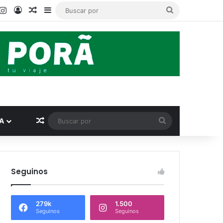
book
ouTube
Instagram
Acceso
Publicación al azar
Barra lateral
Buscar
por
Publicación al azar
Buscar
A
por
Seguinos
279k
1.500
Seguinos
Seguinos