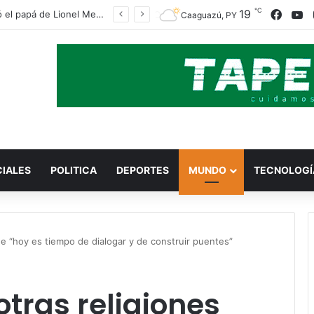
℃
19
Face
Y
Falleció el papá de Lionel Messi
Caaguazú, PY
CIALES
POLITICA
DEPORTES
MUNDO
TECNOLOGÍ
ue “hoy es tiempo de dialogar y de construir puentes”
otras religiones