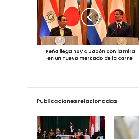
o
r
r
e
o
e
l
e
Peña llega hoy a Japón con la mira
c
en un nuevo mercado de la carne
t
r
ó
n
i
c
o
Publicaciones relacionadas