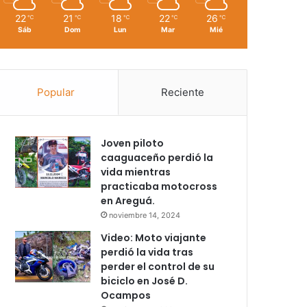
22
21
18
22
26
℃
℃
℃
℃
℃
Sáb
Dom
Lun
Mar
Mié
Popular
Reciente
Joven piloto
caaguaceño perdió la
vida mientras
practicaba motocross
en Areguá.
noviembre 14, 2024
Video: Moto viajante
perdió la vida tras
perder el control de su
biciclo en José D.
Ocampos