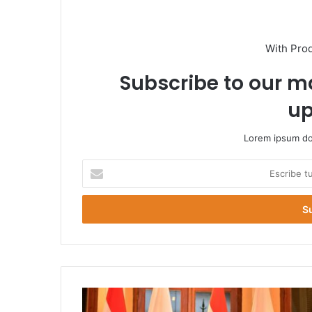
With Pro
Subscribe to our ma
up
Lorem ipsum dol
E
s
c
r
i
b
e
t
u
c