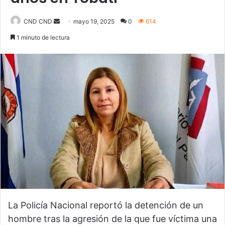
CND CND
S
mayo 19, 2025
0
614
e
1 minuto de lectura
n
d
a
n
e
m
a
i
l
La Policía Nacional reportó la detención de un
hombre tras la agresión de la que fue víctima una