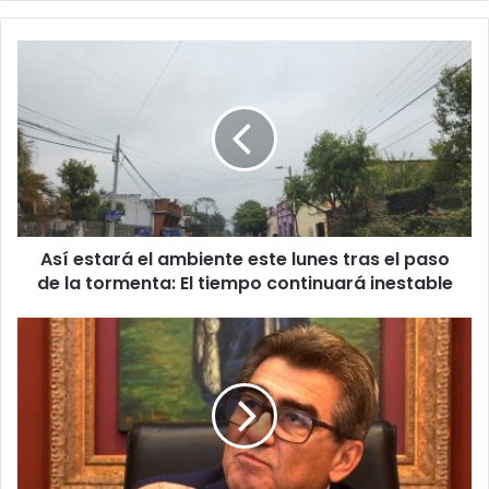
b
e
t
u
c
o
r
r
e
o
e
l
Así estará el ambiente este lunes tras el paso
e
de la tormenta: El tiempo continuará inestable
c
t
r
ó
n
i
c
o