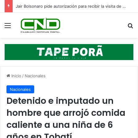
Jair Bolsonaro pide autorización para recibir la visita de sus hijos en el Día del Padre
Menú
B
Inicio
/
Nacionales
Nacionales
Detenido e imputado un
hombre que arrojó comida
caliente a una niña de 6
años en Tobatí