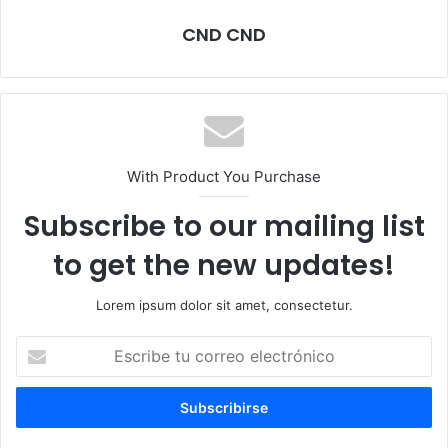
CND CND
With Product You Purchase
Subscribe to our mailing list
to get the new updates!
Lorem ipsum dolor sit amet, consectetur.
E
s
c
r
i