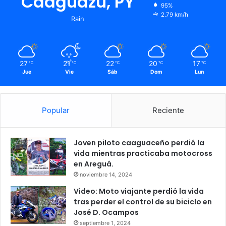
Caaguazú, PY
95%
2.79 km/h
Rain
27
21
22
20
17
℃
℃
℃
℃
℃
Jue
Vie
Sáb
Dom
Lun
Popular
Reciente
Joven piloto caaguaceño perdió la
vida mientras practicaba motocross
en Areguá.
noviembre 14, 2024
Video: Moto viajante perdió la vida
tras perder el control de su biciclo en
José D. Ocampos
septiembre 1, 2024