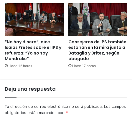
“No hay dinero”, dice
Consejeros de IPS también
Isaías Fretes sobre el IPS y
estarían en la mira junto a
refuerza: “Yo no soy
Bataglia y Brítez, según
Mandrake”
abogado
Hace 12 horas
Hace 17 horas
Deja una respuesta
Tu dirección de correo electrónico no será publicada.
Los campos
obligatorios están marcados con
*
C