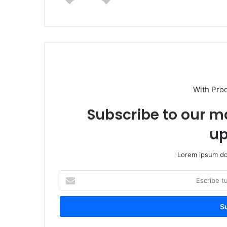
With Pro
Subscribe to our ma
up
Lorem ipsum dol
E
s
c
r
i