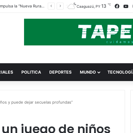
℃
13
Face
Y
Indert impulsa la “Nueva Ruralidad” para garantizar la titulación de tierras a familias campesinas.
Caaguazú, PY
CIALES
POLITICA
DEPORTES
MUNDO
TECNOLOGÍ
niños y puede dejar secuelas profundas”
s un juego de niños