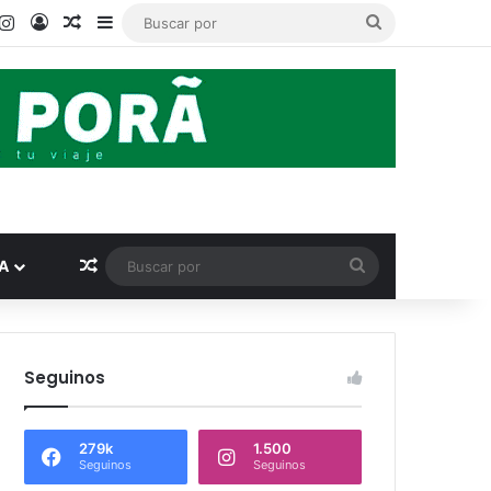
book
ouTube
Instagram
Acceso
Publicación al azar
Barra lateral
Buscar
por
Publicación al azar
Buscar
A
por
Seguinos
279k
1.500
Seguinos
Seguinos