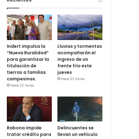
Indert impulsa la
Lluvias y tormentas
“Nueva Ruralidad”
acompañarán el
para garantizar la
ingreso de un
titulación de
frente frío este
tierras a familias
jueves
campesinas.
Hace 22 horas
Hace 22 horas
Rabona impide
Delincuentes se
tratar crédito para
llevan un vehículo