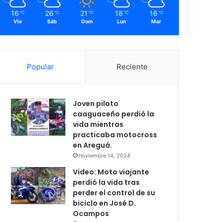
16
26
21
18
16
℃
℃
℃
℃
℃
Vie
Sáb
Dom
Lun
Mar
Popular
Reciente
Joven piloto
caaguaceño perdió la
vida mientras
practicaba motocross
en Areguá.
noviembre 14, 2024
Video: Moto viajante
perdió la vida tras
perder el control de su
biciclo en José D.
Ocampos