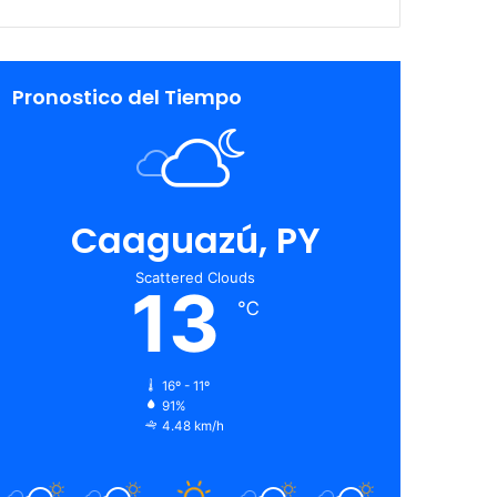
Pronostico del Tiempo
Caaguazú, PY
Scattered Clouds
13
℃
16º - 11º
91%
4.48 km/h