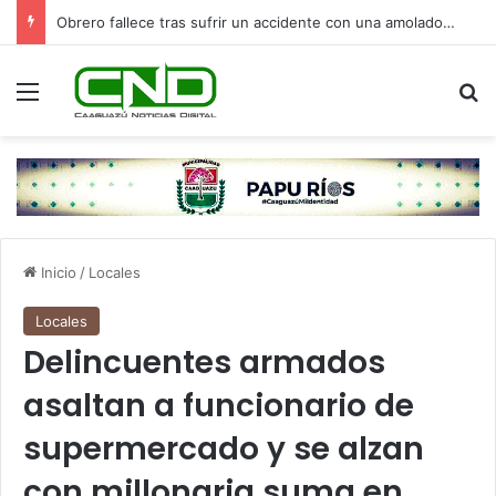
Obrero fallece tras sufrir un accidente con una amoladora en Canindeyú
Menú
B
Inicio
/
Locales
Locales
Delincuentes armados
asaltan a funcionario de
supermercado y se alzan
con millonaria suma en