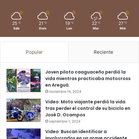
25
21
19
22
27
℃
℃
℃
℃
℃
Sáb
Dom
Lun
Mar
Mié
Popular
Reciente
Joven piloto caaguaceño perdió la
vida mientras practicaba motocross
en Areguá.
noviembre 14, 2024
Video: Moto viajante perdió la vida
tras perder el control de su biciclo en
José D. Ocampos
septiembre 1, 2024
Video: Buscan identificar a
involucrados en un grave accidente