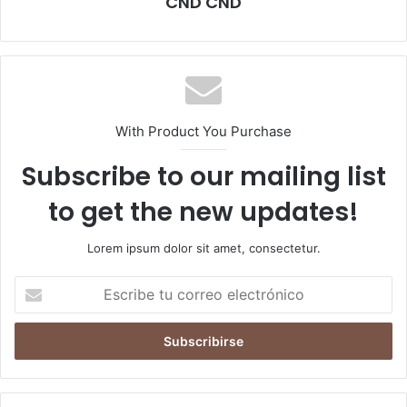
CND CND
With Product You Purchase
Subscribe to our mailing list
to get the new updates!
Lorem ipsum dolor sit amet, consectetur.
E
s
c
r
i
b
e