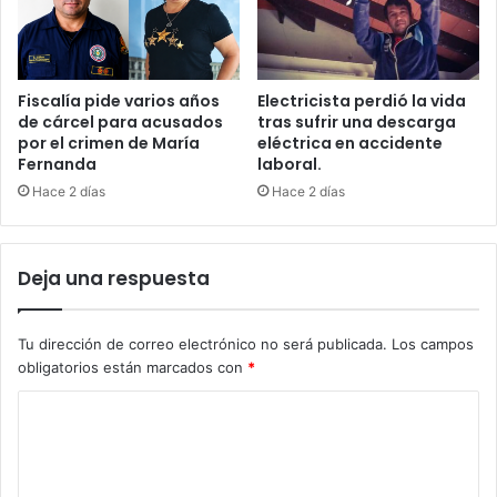
Fiscalía pide varios años
Electricista perdió la vida
de cárcel para acusados
tras sufrir una descarga
por el crimen de María
eléctrica en accidente
Fernanda
laboral.
Hace 2 días
Hace 2 días
Deja una respuesta
Tu dirección de correo electrónico no será publicada.
Los campos
obligatorios están marcados con
*
C
o
m