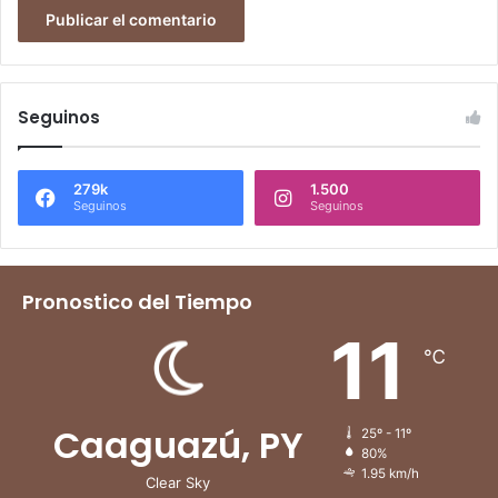
Seguinos
279k
1.500
Seguinos
Seguinos
Pronostico del Tiempo
11
℃
Caaguazú, PY
25º - 11º
80%
1.95 km/h
Clear Sky