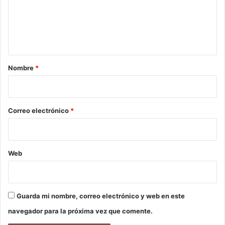
e
n
t
a
r
Nombre
*
i
o
*
Correo electrónico
*
Web
Guarda mi nombre, correo electrónico y web en este
navegador para la próxima vez que comente.