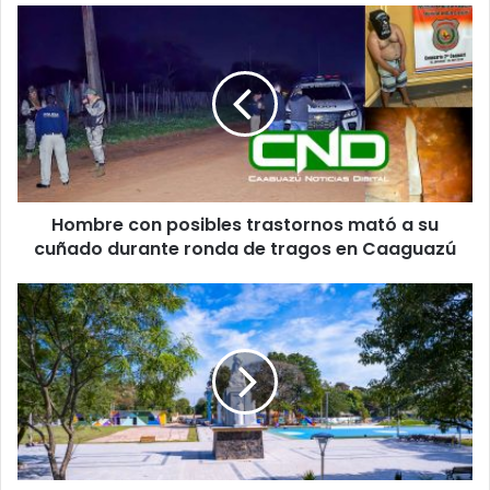
t
u
c
o
r
r
e
o
e
l
Hombre con posibles trastornos mató a su
e
cuñado durante ronda de tragos en Caaguazú
c
t
r
ó
n
i
c
o