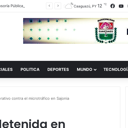
℃
12
Face
Y
Defensoría Pública cuestiona procedimiento de aprehensión registrado en Hernandarias
Caaguazú, PY
CIALES
POLITICA
DEPORTES
MUNDO
TECNOLOGÍ
rativo contra el microtráfico en Sajonia
detenida en