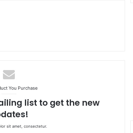
duct You Purchase
iling list to get the new
dates!
or sit amet, consectetur.