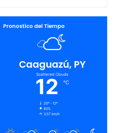
Pronostico del Tiempo
Caaguazú, PY
Scattered Clouds
12
℃
20º - 12º
83%
3.57 km/h