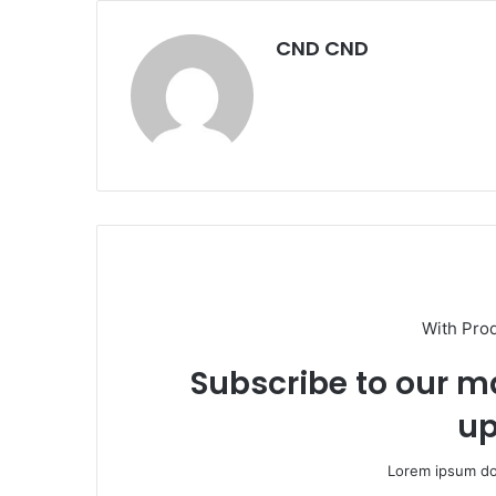
CND CND
With Pro
Subscribe to our ma
up
Lorem ipsum dol