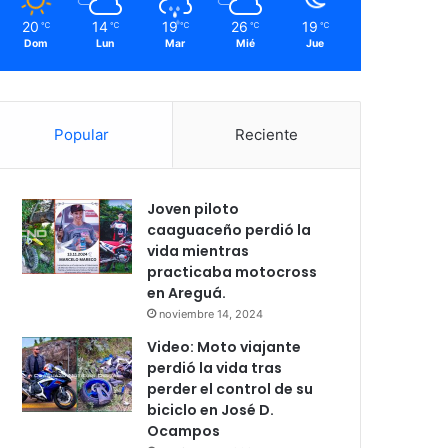
20
14
19
26
19
℃
℃
℃
℃
℃
Dom
Lun
Mar
Mié
Jue
Popular
Reciente
Joven piloto
caaguaceño perdió la
vida mientras
practicaba motocross
en Areguá.
noviembre 14, 2024
Video: Moto viajante
perdió la vida tras
perder el control de su
biciclo en José D.
Ocampos