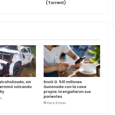
(Torrent)
lcoholizado, sin
Envió G. 541 millones
 terminó volcando
ilusionada con la casa
ñy
propia; la engañaron sus
parientes
as
Hace 8 horas