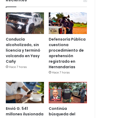
Conducía
Defensoría Pública
alcoholizado, sin
cuestiona
licencia y terminó
procedimiento de
volcando en Yasy
aprehensión
Cañy
registrado en
Hernandarias
Hace 7 horas
Hace 7 horas
Envió G. 541
Continúa
millones ilusionada
búsqueda del