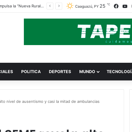
℃
25
Face
Y
Indert impulsa la “Nueva Ruralidad” para garantizar la titulación de tierras a familias campesinas.
Caaguazú, PY
CIALES
POLITICA
DEPORTES
MUNDO
TECNOLOGÍ
lto nivel de ausentismo y casi la mitad de ambulancias