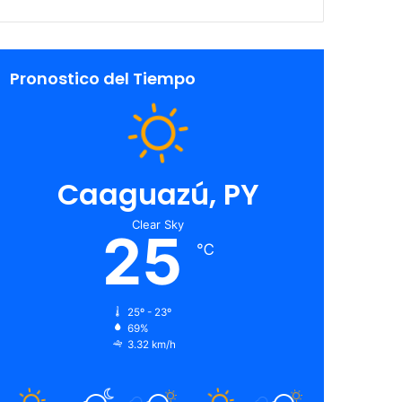
Pronostico del Tiempo
Caaguazú, PY
Clear Sky
25
℃
25º - 23º
69%
3.32 km/h