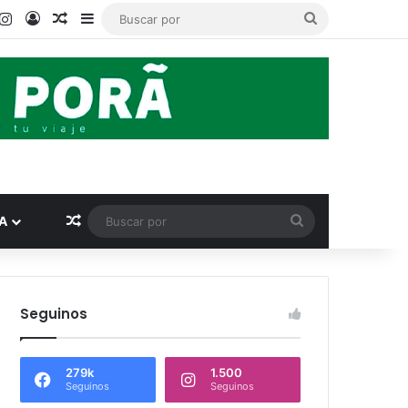
book
ouTube
Instagram
Acceso
Publicación al azar
Barra lateral
Buscar
por
Publicación al azar
Buscar
A
por
Seguinos
279k
1.500
Seguinos
Seguinos