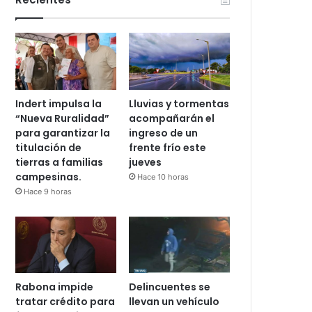
Indert impulsa la
Lluvias y tormentas
“Nueva Ruralidad”
acompañarán el
para garantizar la
ingreso de un
titulación de
frente frío este
tierras a familias
jueves
campesinas.
Hace 10 horas
Hace 9 horas
Rabona impide
Delincuentes se
tratar crédito para
llevan un vehículo