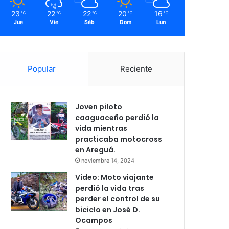
23
22
22
20
16
℃
℃
℃
℃
℃
Jue
Vie
Sáb
Dom
Lun
Popular
Reciente
Joven piloto
caaguaceño perdió la
vida mientras
practicaba motocross
en Areguá.
noviembre 14, 2024
Video: Moto viajante
perdió la vida tras
perder el control de su
biciclo en José D.
Ocampos