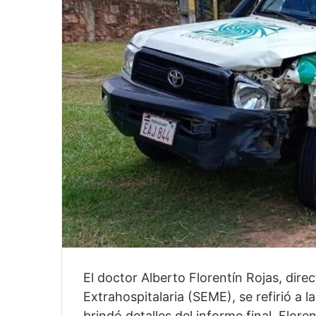
i
l
El doctor Alberto Florentín Rojas, dir
Extrahospitalaria (SEME), se refirió a la
brindó detalles del informe final. Flore