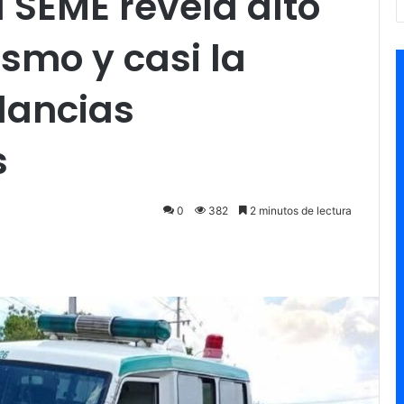
l SEME revela alto
ismo y casi la
lancias
s
0
382
2 minutos de lectura