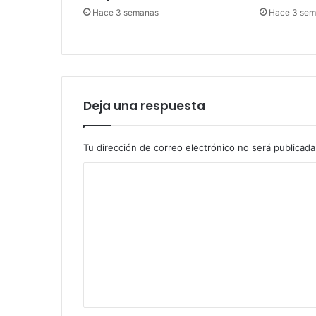
Hace 3 semanas
Hace 3 se
Deja una respuesta
Tu dirección de correo electrónico no será publicada
C
o
m
e
n
t
a