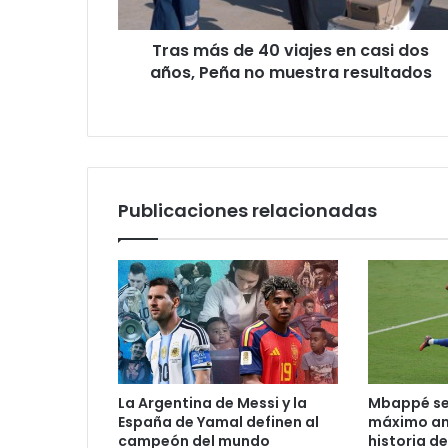
l
e
Tras más de 40 viajes en casi dos
c
años, Peña no muestra resultados
t
r
ó
n
i
c
o
Publicaciones relacionadas
La Argentina de Messi y la
Mbappé se 
España de Yamal definen al
máximo an
campeón del mundo
historia d