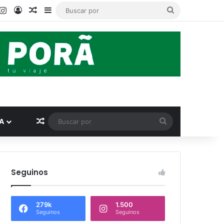
book
ouTube
Instagram
Acceso
Publicación al azar
Barra lateral
Buscar
por
Publicación al azar
Buscar
A
por
Seguinos
279k
1.500
Seguinos
Seguinos