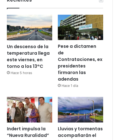
Pese a dictamen
Un descenso de la
de
temperatura llega
Contrataciones, ex
este viernes, en
presidentes
torno a los 13°C
firmaron las
Hace 5 horas
adendas
Hace 1 día
Indert impulsa la
Lluvias y tormentas
“Nueva Ruralidad”
acompañarán el