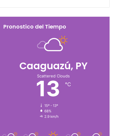
Pronostico del Tiempo
Caaguazú, PY
Scattered Clouds
13
℃
15º - 13º
68%
2.9 km/h