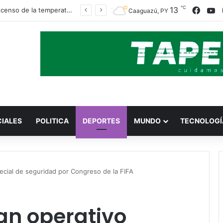
℃
13
Face
Y
Un descenso de la temperatura llega este viernes, en torno a los 13°C
Caaguazú, PY
CIALES
POLITICA
DEPORTES
MUNDO
TECNOLOGÍ
pecial de seguridad por Congreso de la FIFA
tan operativo