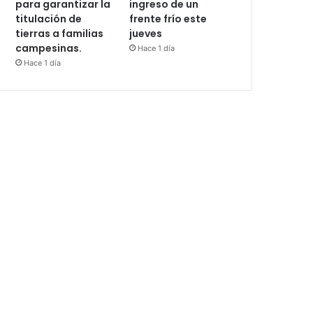
para garantizar la
ingreso de un
titulación de
frente frío este
tierras a familias
jueves
campesinas.
Hace 1 día
Hace 1 día