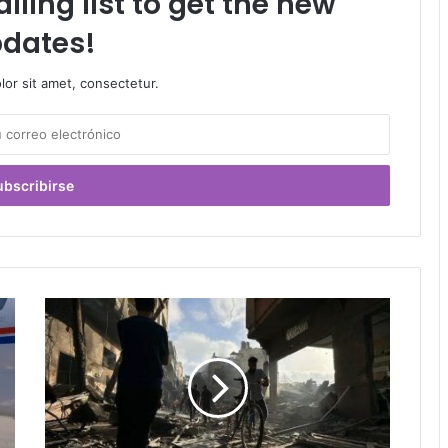
iling list to get the new
dates!
or sit amet, consectetur.