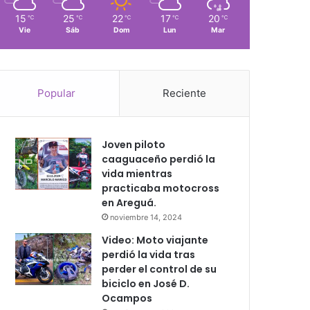
15
25
22
17
20
℃
℃
℃
℃
℃
Vie
Sáb
Dom
Lun
Mar
Popular
Reciente
Joven piloto
caaguaceño perdió la
vida mientras
practicaba motocross
en Areguá.
noviembre 14, 2024
Video: Moto viajante
perdió la vida tras
perder el control de su
biciclo en José D.
Ocampos