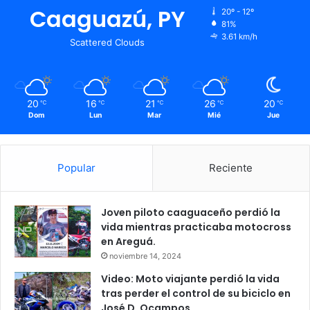
Caaguazú, PY
20º - 12º
81%
3.61 km/h
Scattered Clouds
20
16
21
26
20
℃
℃
℃
℃
℃
Dom
Lun
Mar
Mié
Jue
Popular
Reciente
Joven piloto caaguaceño perdió la
vida mientras practicaba motocross
en Areguá.
noviembre 14, 2024
Video: Moto viajante perdió la vida
tras perder el control de su biciclo en
José D. Ocampos