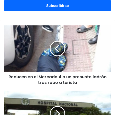
c
r
i
b
e
t
u
c
o
r
r
e
o
e
l
Reducen en el Mercado 4 a un presunto ladrón
e
tras robo a turista
c
t
r
ó
n
i