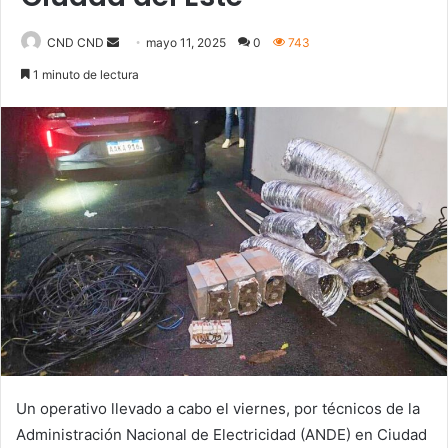
CND CND
S
mayo 11, 2025
0
743
e
1 minuto de lectura
n
d
a
n
e
m
a
i
l
Un operativo llevado a cabo el viernes, por técnicos de la
Administración Nacional de Electricidad (ANDE) en Ciudad