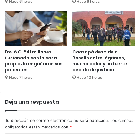
Hace 6 horas
Hace 6 horas
Envió G. 541 millones
Caazapá despide a
ilusionada con la casa
Roselín entre lágrimas,
propia; la engañaron sus
mucho dolor y un fuerte
parientes
pedido de justicia
Hace 7 horas
Hace 13 horas
Deja una respuesta
Tu dirección de correo electrónico no será publicada.
Los campos
obligatorios están marcados con
*
C