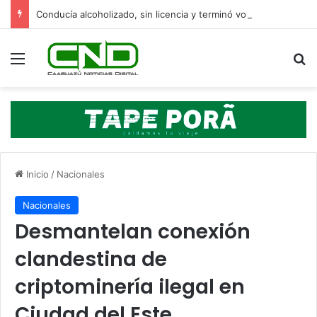
Conducía alcoholizado, sin licencia y terminó volcando en Yasy Cañy
Menú
B
Inicio
/
Nacionales
Nacionales
Desmantelan conexión
clandestina de
criptominería ilegal en
Ciudad del Este