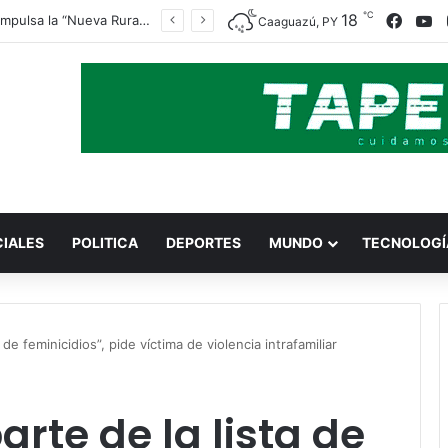
℃
Faceb
Y
18
Indert impulsa la “Nueva Ruralidad” para garantizar la titulación de tierras a familias campesinas.
Caaguazú, PY
CIALES
POLITICA
DEPORTES
MUNDO
TECNOLOGÍ
 de feminicidios”, pide víctima de violencia intrafamiliar
arte de la lista de