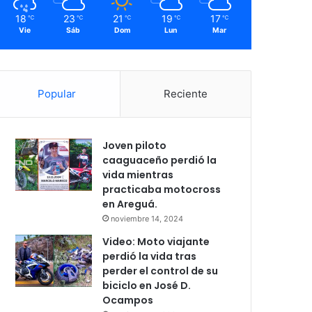
18
23
21
19
17
℃
℃
℃
℃
℃
Vie
Sáb
Dom
Lun
Mar
Popular
Reciente
Joven piloto
caaguaceño perdió la
vida mientras
practicaba motocross
en Areguá.
noviembre 14, 2024
Video: Moto viajante
perdió la vida tras
perder el control de su
biciclo en José D.
Ocampos