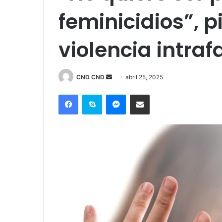
feminicidios”, p
violencia intraf
Send
CND CND
abril 25, 2025
an
Facebook
Skype
Messenger
Compartir por correo electrónico
email