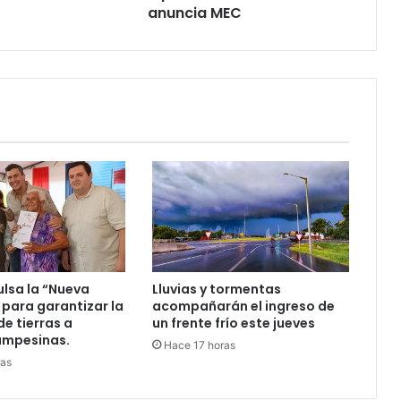
anuncia MEC
ulsa la “Nueva
Lluvias y tormentas
 para garantizar la
acompañarán el ingreso de
de tierras a
un frente frío este jueves
ampesinas.
Hace 17 horas
ras