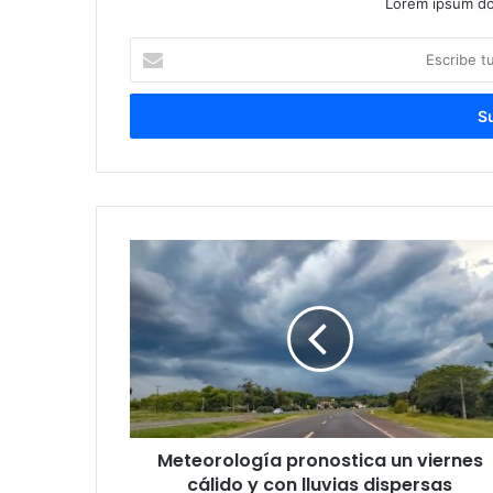
Lorem ipsum dol
Escribe
tu
correo
electrónico
Meteorología pronostica un viernes
cálido y con lluvias dispersas