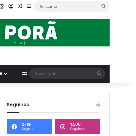
ook
ouTube
Instagram
Acceso
Publicación al azar
Barra lateral
Buscar
por
Publicación al azar
Buscar
A
por
Seguinos
279k
1.500
Seguinos
Seguinos