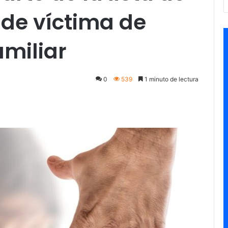
ide víctima de
amiliar
0
539
1 minuto de lectura