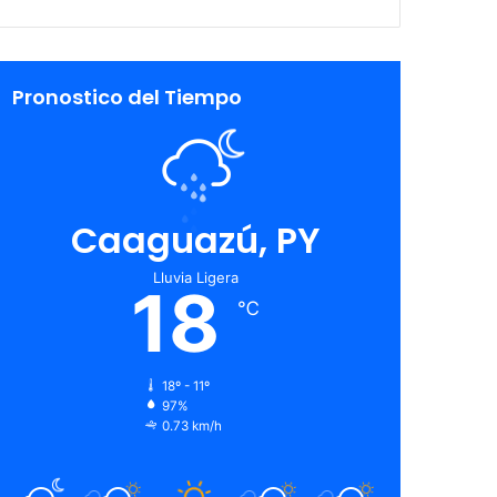
Pronostico del Tiempo
Caaguazú, PY
Lluvia Ligera
18
℃
18º - 11º
97%
0.73 km/h