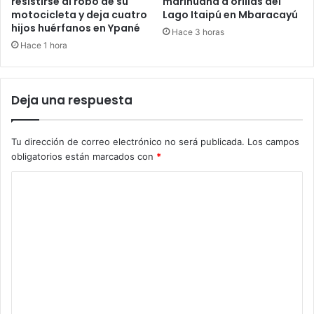
resistirse al robo de su
marihuana a orillas del
motocicleta y deja cuatro
Lago Itaipú en Mbaracayú
hijos huérfanos en Ypané
Hace 3 horas
Hace 1 hora
Deja una respuesta
Tu dirección de correo electrónico no será publicada.
Los campos
obligatorios están marcados con
*
C
o
m
e
n
t
a