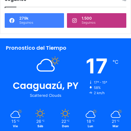
279k
1.500
Seguinos
Seguinos
Pronostico del Tiempo
17
℃
Caaguazú, PY
17º - 15º
58%
2 km/h
Scattered Clouds
15
26
22
18
21
℃
℃
℃
℃
℃
Vie
Sáb
Dom
Lun
Mar