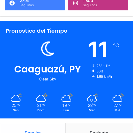
279k
1.500
Seguinos
Seguinos
Pronostico del Tiempo
11
℃
Caaguazú, PY
25º - 11º
80%
1.65 km/h
Clear Sky
25
21
19
22
27
℃
℃
℃
℃
℃
Sáb
Dom
Lun
Mar
Mié
Popular
Reciente