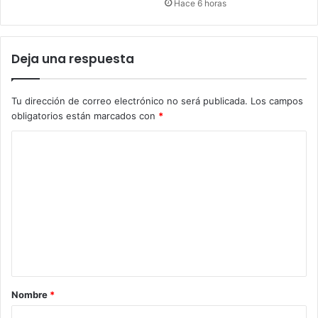
Hace 6 horas
Deja una respuesta
Tu dirección de correo electrónico no será publicada.
Los campos
obligatorios están marcados con
*
C
o
m
e
n
t
a
r
Nombre
*
i