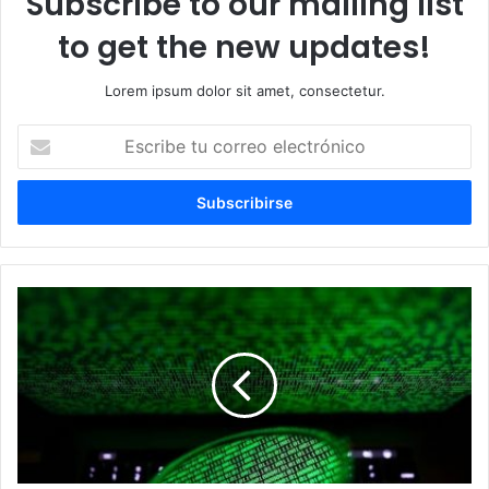
Subscribe to our mailing list
to get the new updates!
Lorem ipsum dolor sit amet, consectetur.
Escribe
tu
correo
electrónico