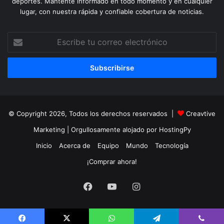
deportes. Mantente informado en todo momento y en cualquier
lugar, con nuestra rápida y confiable cobertura de noticias.
Escribe
tu
correo
electrónico
© Copyright 2026, Todos los derechos reservados |
Creavtive
Marketing
| Orgullosamente alojado por
HostingPy
Inicio
Acerca de
Equipo
Mundo
Tecnología
¡Comprar ahora!
Facebook
YouTube
Instagram