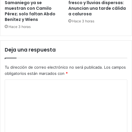
Samaniego ya se
fresco y lluvias dispersas:
muestran con Camilo
Anuncian una tarde cálida
Pérez; solo faltan Abdo
a calurosa
Benítez y Wiens
Hace 3 horas
Hace 3 horas
Deja una respuesta
Tu dirección de correo electrónico no será publicada.
Los campos
obligatorios están marcados con
*
C
o
m
e
n
t