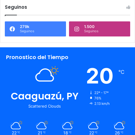
Seguinos
279k
1.500
Seguinos
Seguinos
Pronostico del Tiempo
20
℃
Caaguazú, PY
22º - 17º
76%
2.13 km/h
Scattered Clouds
22
21
18
22
26
℃
℃
℃
℃
℃