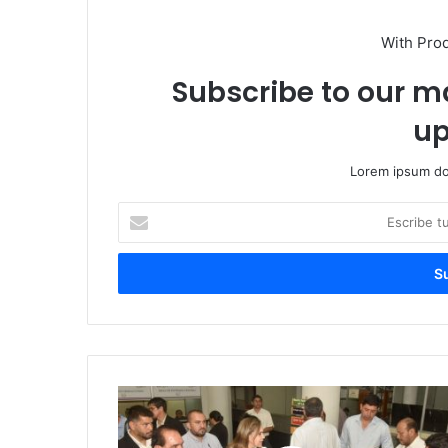
With Pro
Subscribe to our ma
up
Lorem ipsum dol
Escribe
tu
correo
electrónico