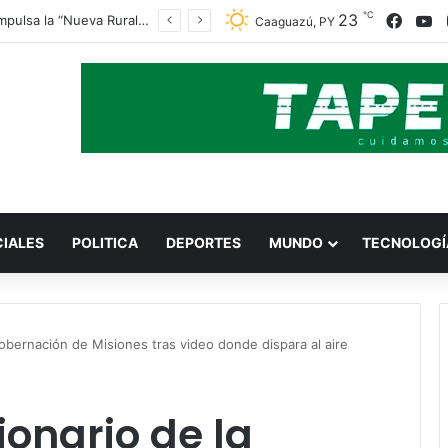
℃
Faceb
Y
23
Indert impulsa la “Nueva Ruralidad” para garantizar la titulación de tierras a familias campesinas.
Caaguazú, PY
CIALES
POLITICA
DEPORTES
MUNDO
TECNOLOGÍ
obernación de Misiones tras video donde dispara al aire
ionario de la