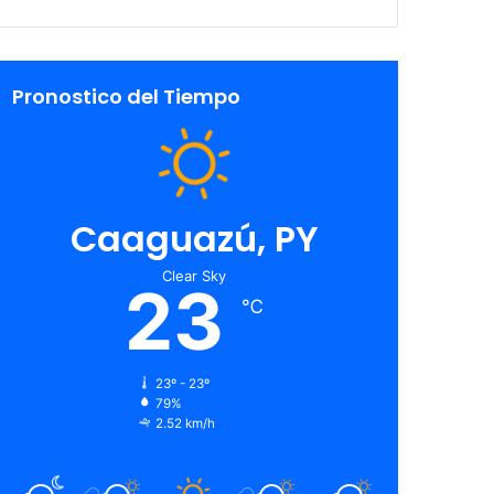
Pronostico del Tiempo
Caaguazú, PY
Clear Sky
23
℃
23º - 23º
79%
2.52 km/h