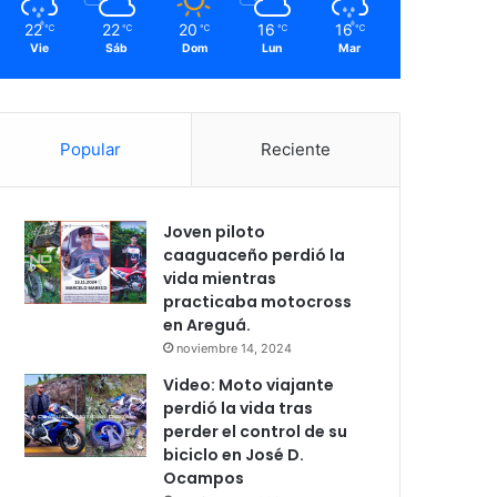
22
22
20
16
16
℃
℃
℃
℃
℃
Vie
Sáb
Dom
Lun
Mar
Popular
Reciente
Joven piloto
caaguaceño perdió la
vida mientras
practicaba motocross
en Areguá.
noviembre 14, 2024
Video: Moto viajante
perdió la vida tras
perder el control de su
biciclo en José D.
Ocampos