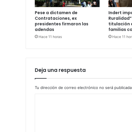
Pese a dictamen de
Indert imp
Contrataciones, ex
Ruralidad”
presidentes firmaron las
titulación 
adendas
familias c
Hace 11 horas
Hace 11 hor
Deja una respuesta
Tu dirección de correo electrónico no será publicada
C
o
m
e