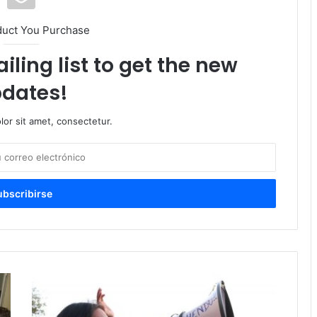
duct You Purchase
iling list to get the new
dates!
or sit amet, consectetur.