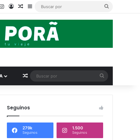
ook
ouTube
Instagram
Acceso
Publicación al azar
Barra lateral
Buscar
por
Publicación al azar
Buscar
A
por
Seguinos
279k
1.500
Seguinos
Seguinos