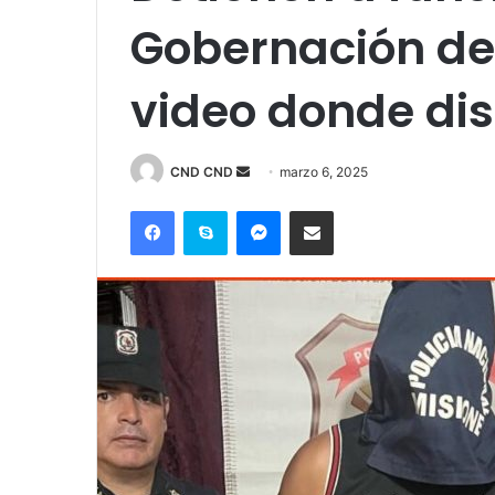
Gobernación de 
video donde dis
Send
CND CND
marzo 6, 2025
an
Facebook
Skype
Messenger
Compartir por correo electrónico
email