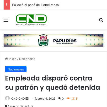
Falleció el papá de Lionel Messi
Menú
B
Inicio
/
Nacionales
Nacionales
Empleada disparó contra
su patrón y quedó detenida
Send
CND CND
febrero 4, 2025
0
1.318
an
1 minuto de lectura