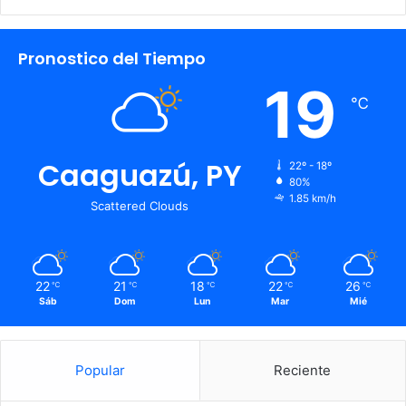
Pronostico del Tiempo
19
℃
Caaguazú, PY
22º - 18º
80%
1.85 km/h
Scattered Clouds
22
21
18
22
26
℃
℃
℃
℃
℃
Sáb
Dom
Lun
Mar
Mié
Popular
Reciente