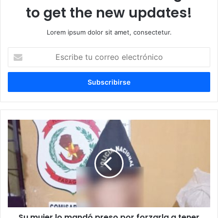
to get the new updates!
Lorem ipsum dolor sit amet, consectetur.
Escribe
tu
correo
electrónico
Su mujer lo mandó preso por forzarla a tener