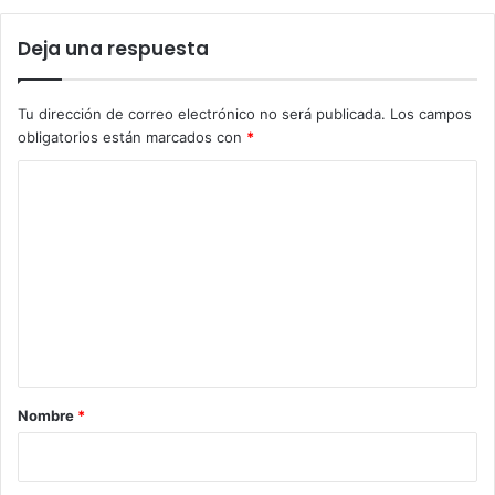
Deja una respuesta
Tu dirección de correo electrónico no será publicada.
Los campos
obligatorios están marcados con
*
C
o
m
e
n
t
a
r
Nombre
*
i
o