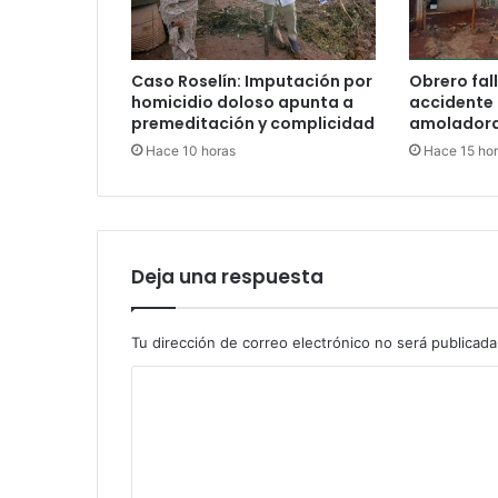
Caso Roselín: Imputación por
Obrero fall
homicidio doloso apunta a
accidente
premeditación y complicidad
amoladora
Hace 10 horas
Hace 15 ho
Deja una respuesta
Tu dirección de correo electrónico no será publicada
C
o
m
e