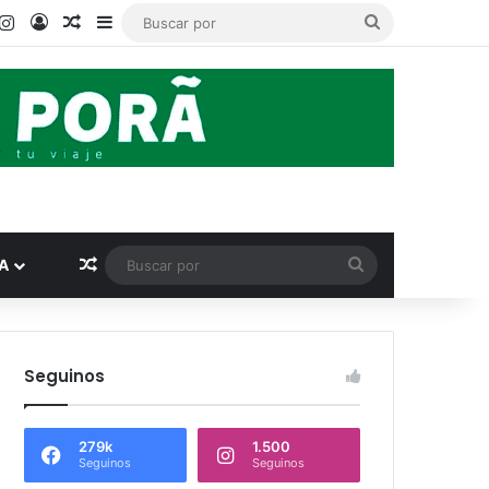
ook
ouTube
Instagram
Acceso
Publicación al azar
Barra lateral
Buscar
por
Publicación al azar
Buscar
A
por
Seguinos
279k
1.500
Seguinos
Seguinos