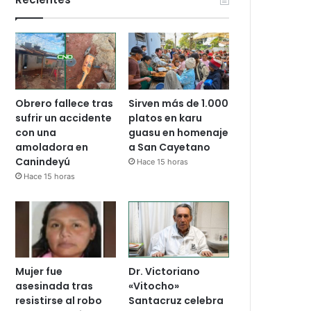
Obrero fallece tras
Sirven más de 1.000
sufrir un accidente
platos en karu
con una
guasu en homenaje
amoladora en
a San Cayetano
Canindeyú
Hace 15 horas
Hace 15 horas
Mujer fue
Dr. Victoriano
asesinada tras
«Vitocho»
resistirse al robo
Santacruz celebra