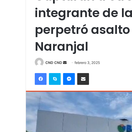
integrante de 
perpetró asalto
Naranjal
Send
CND CND
febrero 3, 2025
an
Facebook
Skype
Messenger
Compartir por correo electrónico
email