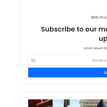
With Pro
Subscribe to our ma
up
Lorem ipsum dol
Escribe
tu
correo
electrónico