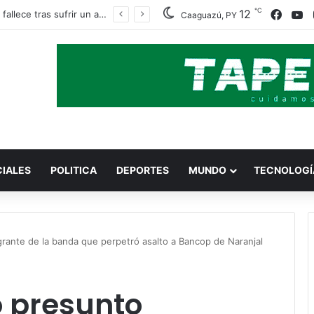
℃
Faceb
Y
12
Obrero fallece tras sufrir un accidente con una amoladora en Canindeyú
Caaguazú, PY
CIALES
POLITICA
DEPORTES
MUNDO
TECNOLOGÍ
grante de la banda que perpetró asalto a Bancop de Naranjal
o presunto