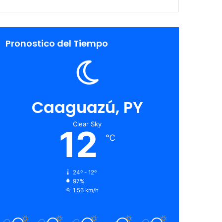
Pronostico del Tiempo
Caaguazú, PY
Clear Sky
12
℃
24º - 12º
97%
1.56 km/h