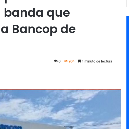
la banda que
 a Bancop de
0
964
1 minuto de lectura