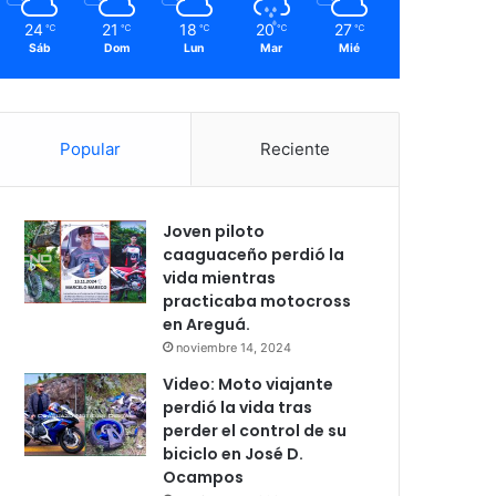
24
21
18
20
27
℃
℃
℃
℃
℃
Sáb
Dom
Lun
Mar
Mié
Popular
Reciente
Joven piloto
caaguaceño perdió la
vida mientras
practicaba motocross
en Areguá.
noviembre 14, 2024
Video: Moto viajante
perdió la vida tras
perder el control de su
biciclo en José D.
Ocampos