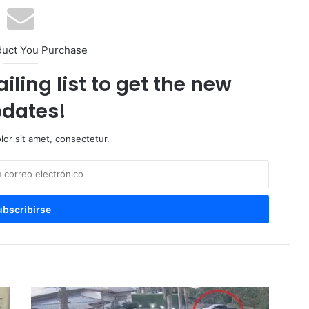
duct You Purchase
iling list to get the new
dates!
or sit amet, consectetur.