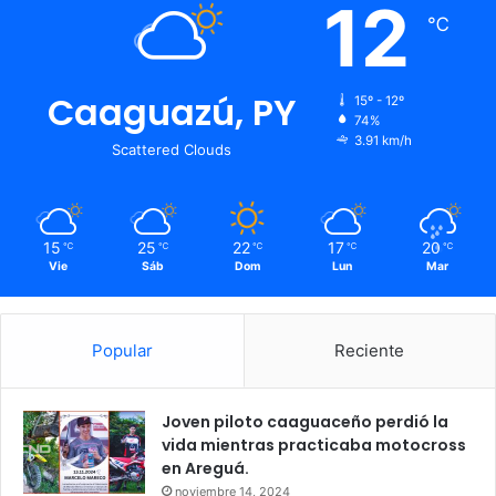
12
℃
Caaguazú, PY
15º - 12º
74%
3.91 km/h
Scattered Clouds
15
25
22
17
20
℃
℃
℃
℃
℃
Vie
Sáb
Dom
Lun
Mar
Popular
Reciente
Joven piloto caaguaceño perdió la
vida mientras practicaba motocross
en Areguá.
noviembre 14, 2024