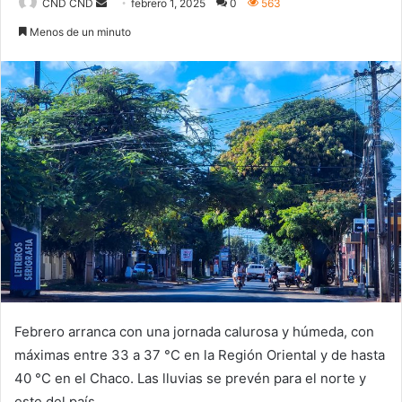
Send
CND CND
febrero 1, 2025
0
563
an
Menos de un minuto
email
Febrero arranca con una jornada calurosa y húmeda, con
máximas entre 33 a 37 °C en la Región Oriental y de hasta
40 °C en el Chaco. Las lluvias se prevén para el norte y
este del país.