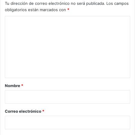
Tu dirección de correo electrónico no será publicada.
Los campos
obligatorios están marcados con
*
C
o
m
e
n
t
a
r
Nombre
*
i
o
*
Correo electrónico
*