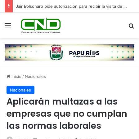
Jair Bolsonaro pide autorización para recibir la visita de sus hijos en el Día del Padre
Menú
B
Inicio
/
Nacionales
Nacionales
Aplicarán multazas a las
empresas que no cumplan
las normas laborales