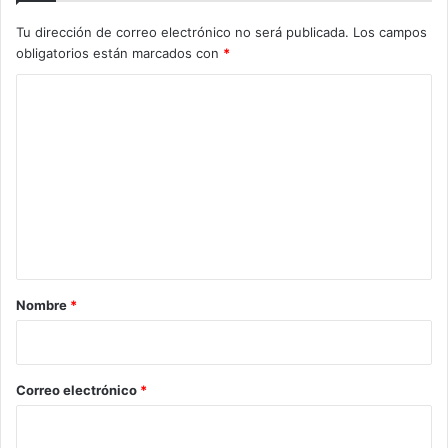
Tu dirección de correo electrónico no será publicada.
Los campos
obligatorios están marcados con
*
C
o
m
e
n
t
a
r
Nombre
*
i
o
*
Correo electrónico
*