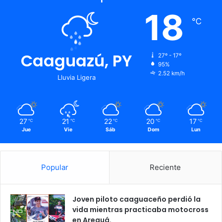
18
℃
Caaguazú, PY
27º - 17º
95%
2.52 km/h
Lluvia Ligera
27
21
22
20
17
℃
℃
℃
℃
℃
Jue
Vie
Sáb
Dom
Lun
Popular
Reciente
Joven piloto caaguaceño perdió la
vida mientras practicaba motocross
en Areguá.