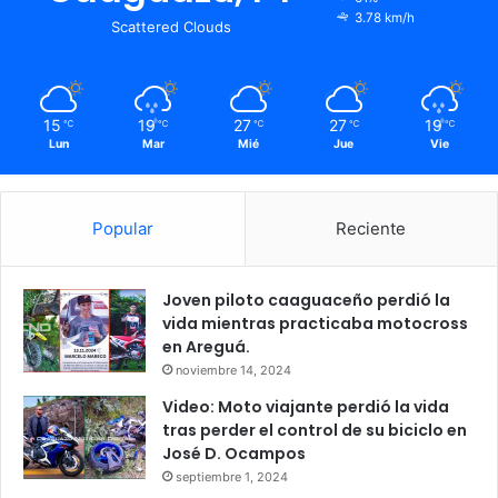
3.78 km/h
Scattered Clouds
15
19
27
27
19
℃
℃
℃
℃
℃
Lun
Mar
Mié
Jue
Vie
Popular
Reciente
Joven piloto caaguaceño perdió la
vida mientras practicaba motocross
en Areguá.
noviembre 14, 2024
Video: Moto viajante perdió la vida
tras perder el control de su biciclo en
José D. Ocampos
septiembre 1, 2024