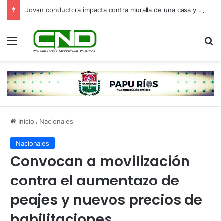
Joven conductora impacta contra muralla de una casa y pierde la vida en Villa Elisa
Menú
B
Inicio
/
Nacionales
Nacionales
Convocan a movilización
contra el aumentazo de
peajes y nuevos precios de
habilitaciones