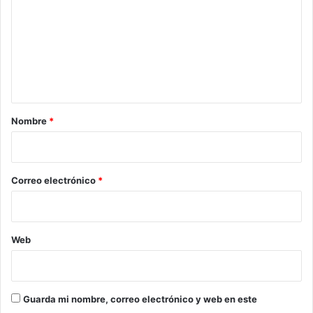
m
e
n
t
a
r
Nombre
*
i
o
*
Correo electrónico
*
Web
Guarda mi nombre, correo electrónico y web en este