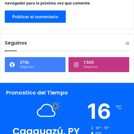
navegador para la próxima vez que comente.
Seguinos
279k
1.500
Seguinos
Seguinos
Pronostico del Tiempo
16
℃
Caaguazú, PY
16º - 15º
61%