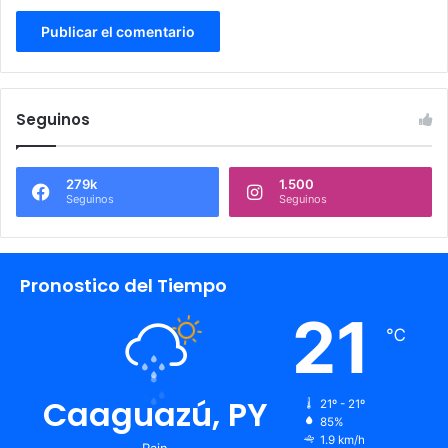
Seguinos
279k
1.500
Seguinos
Seguinos
Pronostico del Tiempo
21
℃
Caaguazú, PY
21º - 21º
85%
1.9 km/h