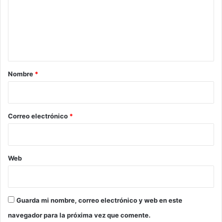
e
n
t
a
r
Nombre
*
i
o
*
Correo electrónico
*
Web
Guarda mi nombre, correo electrónico y web en este
navegador para la próxima vez que comente.