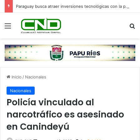
Paraguay busca atraer inversiones tecnológicas con la presencia de delegaciones de cuatro continentes
Menú
B
Inicio
/
Nacionales
Nacionales
Policía vinculado al
narcotráfico es asesinado
en Canindeyú