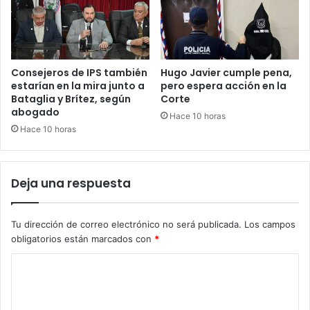
Consejeros de IPS también
Hugo Javier cumple pena,
estarían en la mira junto a
pero espera acción en la
Bataglia y Brítez, según
Corte
abogado
Hace 10 horas
Hace 10 horas
Deja una respuesta
Tu dirección de correo electrónico no será publicada.
Los campos
obligatorios están marcados con
*
C
o
m