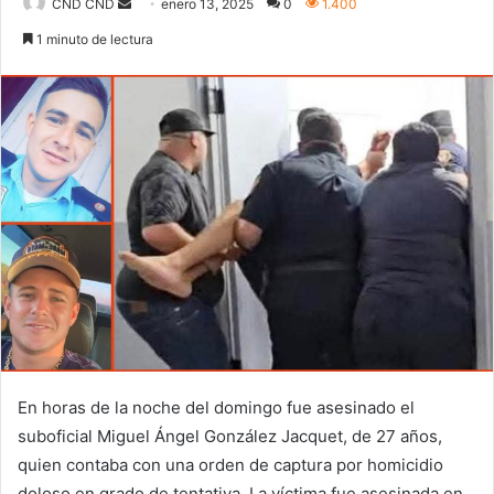
Send
CND CND
enero 13, 2025
0
1.400
an
1 minuto de lectura
email
En horas de la noche del domingo fue asesinado el
suboficial Miguel Ángel González Jacquet, de 27 años,
quien contaba con una orden de captura por homicidio
doloso en grado de tentativa. La víctima fue asesinada en