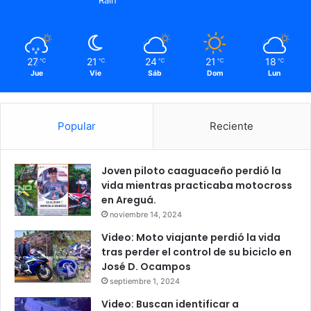
Rain
27
21
24
21
18
℃
℃
℃
℃
℃
Jue
Vie
Sáb
Dom
Lun
Popular
Reciente
Joven piloto caaguaceño perdió la
vida mientras practicaba motocross
en Areguá.
noviembre 14, 2024
Video: Moto viajante perdió la vida
tras perder el control de su biciclo en
José D. Ocampos
septiembre 1, 2024
Video: Buscan identificar a