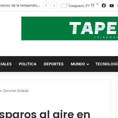
℃
Faceb
Y
11
Un descenso de la temperatura llega este viernes, en torno a los 13°C
Caaguazú, PY
CIALES
POLITICA
DEPORTES
MUNDO
TECNOLOGÍ
 en Coronel Oviedo
sparos al aire en