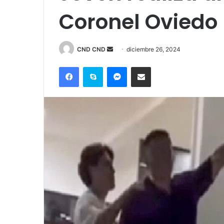
Coronel Oviedo
Send
CND CND
diciembre 26, 2024
an
Facebook
Skype
Messenger
Compartir por correo electrónico
email