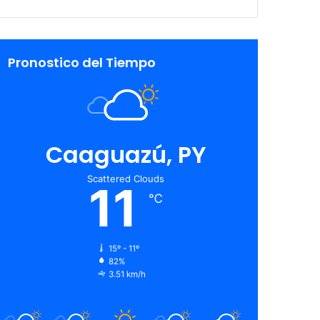
Pronostico del Tiempo
Caaguazú, PY
Scattered Clouds
11
℃
15º - 11º
82%
3.51 km/h