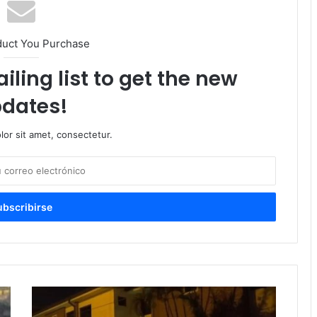
duct You Purchase
iling list to get the new
dates!
or sit amet, consectetur.