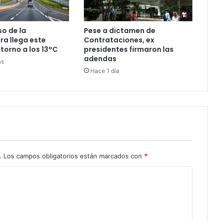
Pese a dictamen de
o de la
Contrataciones, ex
a llega este
presidentes firmaron las
 torno a los 13°C
adendas
as
Hace 1 día
.
Los campos obligatorios están marcados con
*