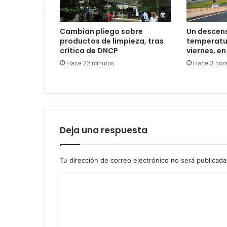
Cambian pliego sobre
Un descens
productos de limpieza, tras
temperatur
crítica de DNCP
viernes, en
Hace 22 minutos
Hace 3 hor
Deja una respuesta
Tu dirección de correo electrónico no será publicada
C
o
m
e