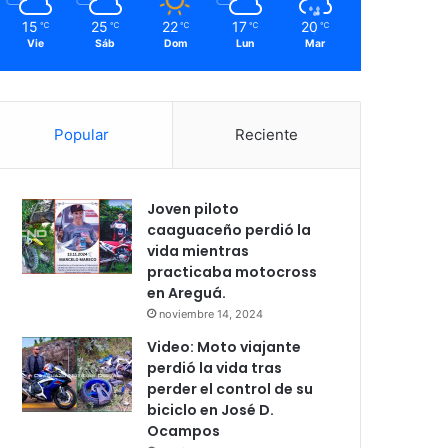
15
25
22
17
20
℃
℃
℃
℃
℃
Vie
Sáb
Dom
Lun
Mar
Popular
Reciente
Joven piloto
caaguaceño perdió la
vida mientras
practicaba motocross
en Areguá.
noviembre 14, 2024
Video: Moto viajante
perdió la vida tras
perder el control de su
biciclo en José D.
Ocampos