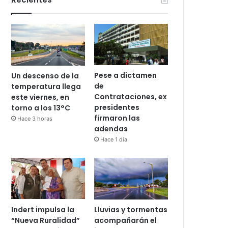
Pese a dictamen
Un descenso de la
de
temperatura llega
Contrataciones, ex
este viernes, en
presidentes
torno a los 13°C
firmaron las
Hace 3 horas
adendas
Hace 1 día
Indert impulsa la
Lluvias y tormentas
“Nueva Ruralidad”
acompañarán el