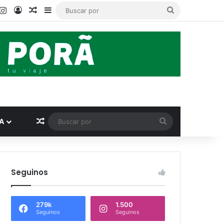
ook
ouTube
Instagram
Acceso
Publicación al azar
Barra lateral
Buscar
por
Publicación al azar
Buscar
A
por
Seguinos
279k
1.500
Seguinos
Seguinos