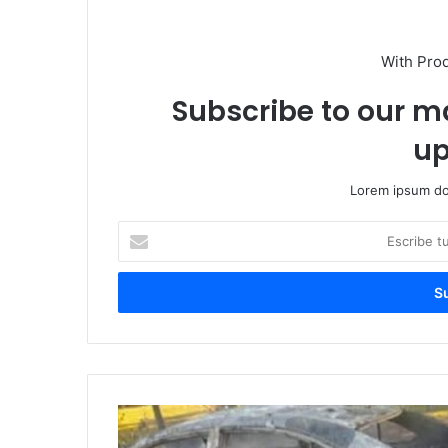
With Pro
Subscribe to our ma
up
Lorem ipsum dol
Escribe
tu
correo
electrónico