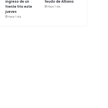
ingreso de un
feudo de Alliana
frente frío este
Hace 1 día
jueves
Hace 1 día