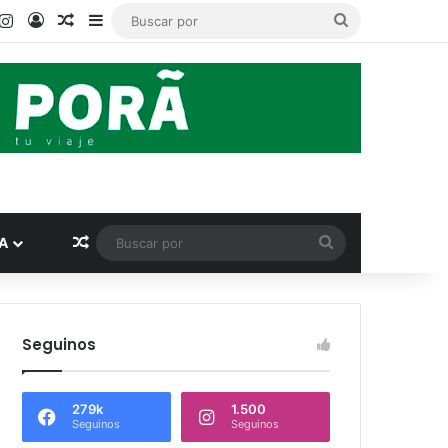
ook
ouTube
Instagram
Acceso
Publicación al azar
Barra lateral
Buscar
por
Publicación al azar
Buscar
A
por
Seguinos
279k
1.500
Seguinos
Seguinos