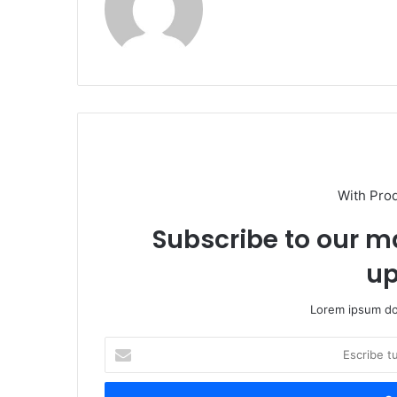
With Pro
Subscribe to our ma
up
Lorem ipsum dol
Escribe
tu
correo