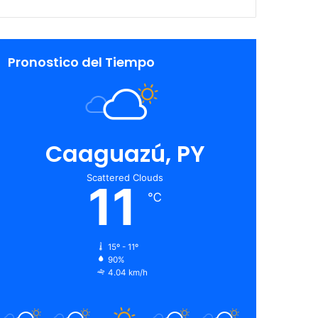
Pronostico del Tiempo
Caaguazú, PY
Scattered Clouds
11
℃
15º - 11º
90%
4.04 km/h