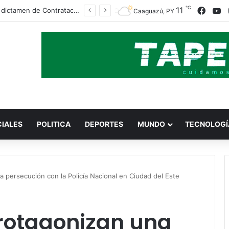
℃
Faceb
Y
11
Pese a dictamen de Contrataciones, ex presidentes firmaron las adendas
Caaguazú, PY
CIALES
POLITICA
DEPORTES
MUNDO
TECNOLOGÍ
 persecución con la Policía Nacional en Ciudad del Este
rotagonizan una