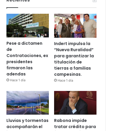
Pese a dictamen
Indert impulsa la
de
“Nueva Ruralidad”
Contrataciones, ex
para garantizar la
presidentes
titulación de
firmaron las
tierras a familias
adendas
campesinas.
Hace 1 día
Hace 1 día
Lluvias y tormentas
Rabona impide
acompañarán el
tratar crédito para