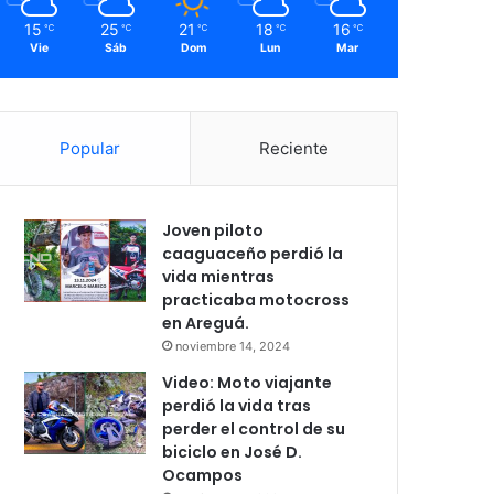
15
25
21
18
16
℃
℃
℃
℃
℃
Vie
Sáb
Dom
Lun
Mar
Popular
Reciente
Joven piloto
caaguaceño perdió la
vida mientras
practicaba motocross
en Areguá.
noviembre 14, 2024
Video: Moto viajante
perdió la vida tras
perder el control de su
biciclo en José D.
Ocampos