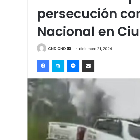
persecución con
Nacional en Ciu
Send
CND CND
diciembre 21, 2024
an
Facebook
Skype
Messenger
Compartir por correo electrónico
email