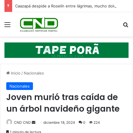
Caazapá despide a Roselín entre lágrimas, mucho dolor y un fuerte pedido de justicia
Menú
B
Inicio
/
Nacionales
Nacionales
Joven murió tras caída de
un árbol navideño gigante
Send
CND CND
diciembre 18, 2024
0
224
an
1 minuto de lectura