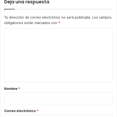
Deja una respuesta
Tu dirección de correo electrónico no será publicada.
Los campos
obligatorios están marcados con
*
C
o
m
e
n
t
a
r
Nombre
*
i
o
*
Correo electrónico
*