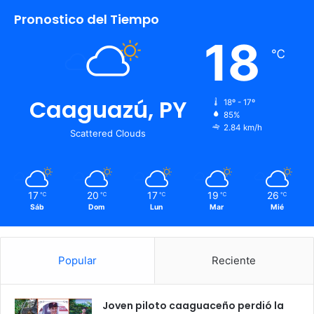
Pronostico del Tiempo
18
℃
Caaguazú, PY
18º - 17º
85%
2.84 km/h
Scattered Clouds
17
20
17
19
26
℃
℃
℃
℃
℃
Sáb
Dom
Lun
Mar
Mié
Popular
Reciente
Joven piloto caaguaceño perdió la