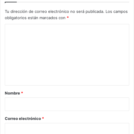
Tu dirección de correo electrónico no será publicada.
Los campos
obligatorios están marcados con
*
C
o
m
e
n
t
a
r
Nombre
*
i
o
*
Correo electrónico
*