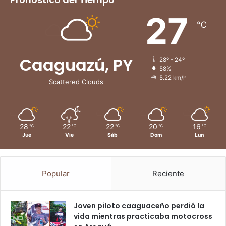
27
℃
Caaguazú, PY
28º - 24º
58%
5.22 km/h
Scattered Clouds
28
22
22
20
16
℃
℃
℃
℃
℃
Jue
Vie
Sáb
Dom
Lun
Popular
Reciente
Joven piloto caaguaceño perdió la
vida mientras practicaba motocross