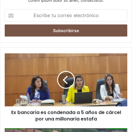
Lorem ipsum dolor sit amet, consectetur.
Escribe
tu
correo
electrónico
Ex bancaria es condenada a 5 años de cárcel
por una millonaria estafa