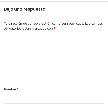
Deja una respuesta
Tu dirección de correo electrónico no será publicada.
Los campos
obligatorios están marcados con
*
C
o
m
e
n
t
a
r
Nombre
*
i
o