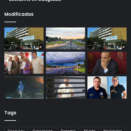
Modificadas
Tags
Caaguazu
Concepcion
Deportes
Mundo
Nacionales