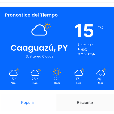
Pronostico del Tiempo
15
℃
Caaguazú, PY
15º - 14º
60%
2.03 km/h
Scattered Clouds
15
25
22
17
20
℃
℃
℃
℃
℃
Vie
Sáb
Dom
Lun
Mar
Popular
Reciente