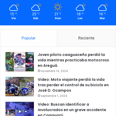
15
25
21
18
16
℃
℃
℃
℃
℃
Vie
Sáb
Dom
Lun
Mar
Popular
Reciente
Joven piloto caaguaceño perdió la
vida mientras practicaba motocross
en Areguá.
noviembre 14, 2024
Video: Moto viajante perdió la vida
tras perder el control de su biciclo en
José D. Ocampos
septiembre 1, 2024
Video: Buscan identificar a
involucrados en un grave accidente
en Caaguazú.