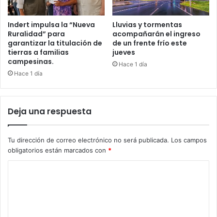
Indert impulsa la “Nueva
Lluvias y tormentas
Ruralidad” para
acompañarán el ingreso
garantizar la titulación de
de un frente frío este
tierras a familias
jueves
campesinas.
Hace 1 día
Hace 1 día
Deja una respuesta
Tu dirección de correo electrónico no será publicada.
Los campos
obligatorios están marcados con
*
C
o
m
e