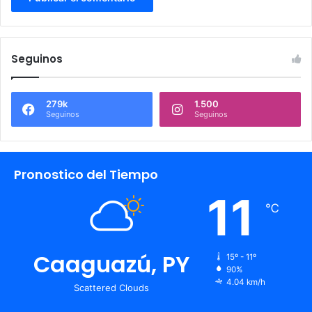
Seguinos
279k
1.500
Seguinos
Seguinos
Pronostico del Tiempo
11
℃
Caaguazú, PY
15º - 11º
90%
4.04 km/h
Scattered Clouds