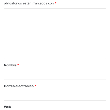
obligatorios están marcados con
*
C
o
m
e
n
t
a
r
Nombre
*
i
o
*
Correo electrónico
*
Web