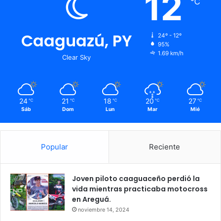
12
℃
Caaguazú, PY
24º - 12º
95%
1.69 km/h
Clear Sky
24
21
18
20
27
℃
℃
℃
℃
℃
Sáb
Dom
Lun
Mar
Mié
Popular
Reciente
Joven piloto caaguaceño perdió la
vida mientras practicaba motocross
en Areguá.
noviembre 14, 2024