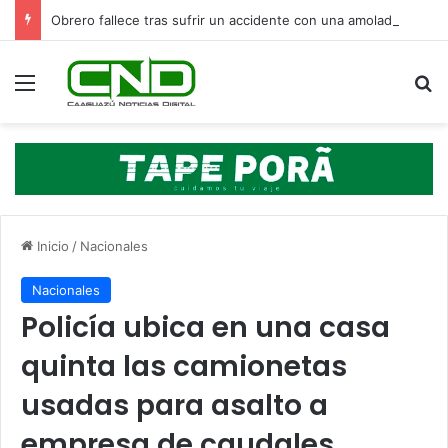
Obrero fallece tras sufrir un accidente con una amoladora en Canindeyú
Menú
B
Inicio
/
Nacionales
Nacionales
Policía ubica en una casa
quinta las camionetas
usadas para asalto a
empresa de caudales