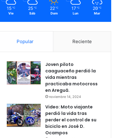
15
25
22
17
20
℃
℃
℃
℃
℃
Vie
Sáb
Dom
Lun
Mar
Popular
Reciente
Joven piloto
caaguaceño perdió la
vida mientras
practicaba motocross
en Areguá.
noviembre 14, 2024
Video: Moto viajante
perdió la vida tras
perder el control de su
biciclo en José D.
Ocampos