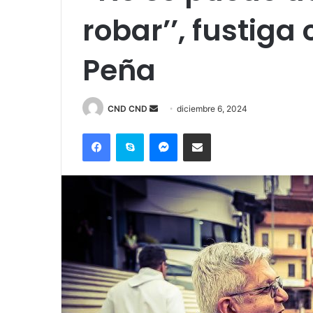
robar’’, fustiga
Peña
Send
CND CND
diciembre 6, 2024
an
Facebook
Skype
Messenger
Compartir por correo electrónico
email