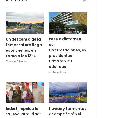
Pese a dictamen
Un descenso de la
de
temperatura llega
Contrataciones, ex
este viernes, en
presidentes
torno a los 13°C
firmaron las
Hace 5 horas
adendas
Hace 1 día
Indert impulsa la
Lluvias y tormentas
“Nueva Ruralidad”
acompañarán el