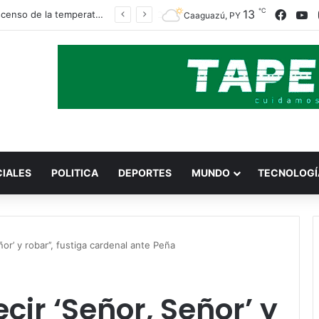
℃
Faceb
Y
13
Un descenso de la temperatura llega este viernes, en torno a los 13°C
Caaguazú, PY
CIALES
POLITICA
DEPORTES
MUNDO
TECNOLOGÍ
or’ y robar’’, fustiga cardenal ante Peña
cir ‘Señor, Señor’ y