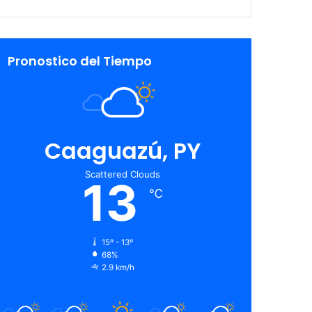
Pronostico del Tiempo
Caaguazú, PY
Scattered Clouds
13
℃
15º - 13º
68%
2.9 km/h