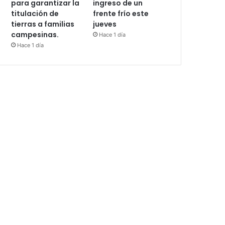
para garantizar la
ingreso de un
titulación de
frente frío este
tierras a familias
jueves
campesinas.
Hace 1 día
Hace 1 día