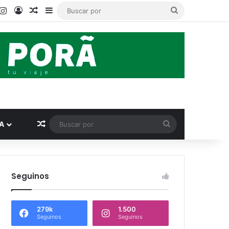
ook
ouTube
Instagram
Acceso
Publicación al azar
Barra lateral
Buscar
por
Publicación al azar
Buscar
A
por
Seguinos
279k
1.500
Seguinos
Seguinos