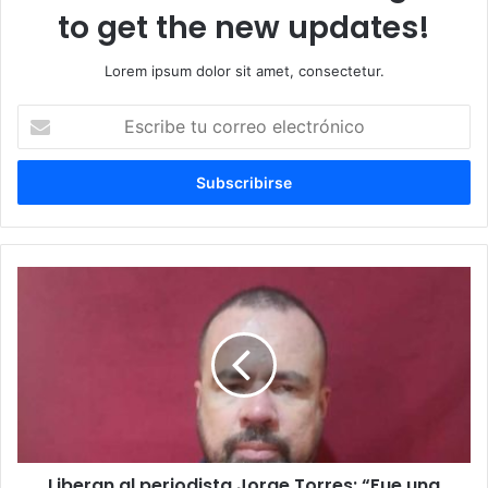
to get the new updates!
Lorem ipsum dolor sit amet, consectetur.
Escribe
tu
correo
electrónico
Liberan al periodista Jorge Torres: “Fue una