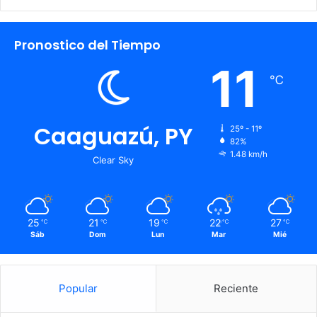
Pronostico del Tiempo
11
℃
Caaguazú, PY
25º - 11º
82%
1.48 km/h
Clear Sky
25
21
19
22
27
℃
℃
℃
℃
℃
Sáb
Dom
Lun
Mar
Mié
Popular
Reciente