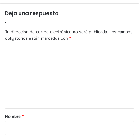
Deja una respuesta
Tu dirección de correo electrónico no será publicada.
Los campos
obligatorios están marcados con
*
C
o
m
e
n
t
a
r
Nombre
*
i
o