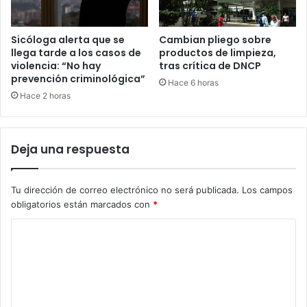
Cambian pliego sobre
Sicóloga alerta que se
productos de limpieza,
llega tarde a los casos de
tras crítica de DNCP
violencia: “No hay
prevención criminológica”
Hace 6 horas
Hace 2 horas
Deja una respuesta
Tu dirección de correo electrónico no será publicada.
Los campos
obligatorios están marcados con
*
C
o
m
e