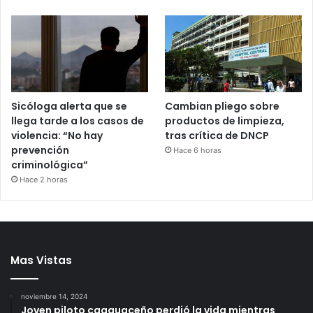
Cambian pliego sobre
Sicóloga alerta que se
productos de limpieza,
llega tarde a los casos de
tras crítica de DNCP
violencia: “No hay
prevención
Hace 6 horas
criminológica”
Hace 2 horas
Mas Vistas
noviembre 14, 2024
Joven piloto caaguaceño perdió la vida mientras