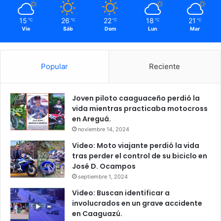
15
26
22
18
21
℃
℃
℃
℃
℃
Vie
Sáb
Dom
Lun
Mar
Popular
Reciente
Joven piloto caaguaceño perdió la
vida mientras practicaba motocross
en Areguá.
noviembre 14, 2024
Video: Moto viajante perdió la vida
tras perder el control de su biciclo en
José D. Ocampos
septiembre 1, 2024
Video: Buscan identificar a
involucrados en un grave accidente
en Caaguazú.