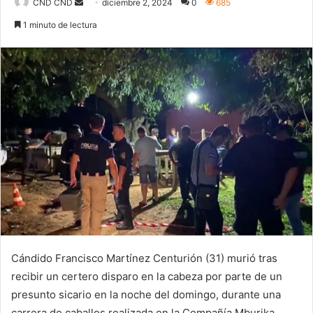
Send
CND CND
diciembre 2, 2024
0
685
an
1 minuto de lectura
email
Cándido Francisco Martínez Centurión (31) murió tras
recibir un certero disparo en la cabeza por parte de un
presunto sicario en la noche del domingo, durante una
carrera de caballos realizada en la Compañía Mburika