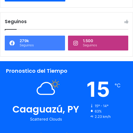
Seguinos
279k
1.500
Seguinos
Seguinos
Pronostico del Tiempo
15
℃
Caaguazú, PY
15º - 14º
63%
2.23 km/h
Scattered Clouds