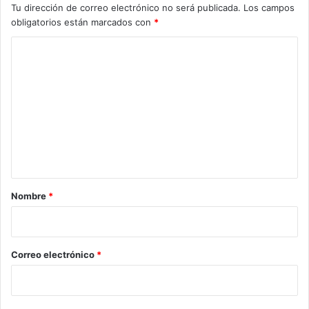
Tu dirección de correo electrónico no será publicada.
Los campos
obligatorios están marcados con
*
C
o
m
e
n
t
a
r
Nombre
*
i
o
*
Correo electrónico
*