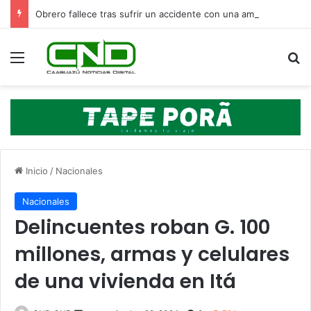
Obrero fallece tras sufrir un accidente con una amoladora en Canindeyú
Menú
B
Inicio
/
Nacionales
Nacionales
Delincuentes roban G. 100
millones, armas y celulares
de una vivienda en Itá