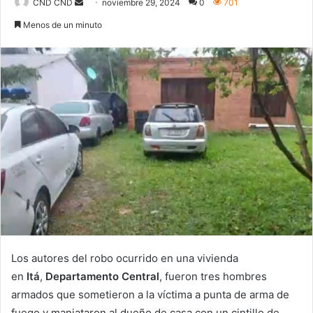
Send
CND CND
noviembre 29, 2024
0
701
an
Menos de un minuto
email
Los autores del robo ocurrido en una vivienda
en
Itá
,
Departamento Central
, fueron tres hombres
armados que sometieron a la víctima a punta de arma de
fuego y maniataron al dueño de casa con un cintillo de