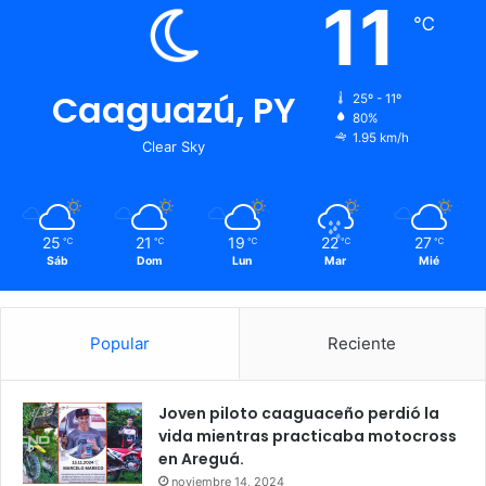
11
℃
Caaguazú, PY
25º - 11º
80%
1.95 km/h
Clear Sky
25
21
19
22
27
℃
℃
℃
℃
℃
Sáb
Dom
Lun
Mar
Mié
Popular
Reciente
Joven piloto caaguaceño perdió la
vida mientras practicaba motocross
en Areguá.
noviembre 14, 2024