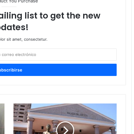
duct You Purchase
iling list to get the new
dates!
or sit amet, consectetur.