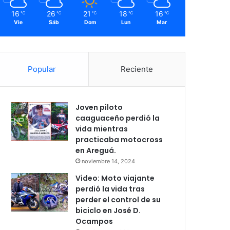
16
26
21
18
16
℃
℃
℃
℃
℃
Vie
Sáb
Dom
Lun
Mar
Popular
Reciente
Joven piloto
caaguaceño perdió la
vida mientras
practicaba motocross
en Areguá.
noviembre 14, 2024
Video: Moto viajante
perdió la vida tras
perder el control de su
biciclo en José D.
Ocampos