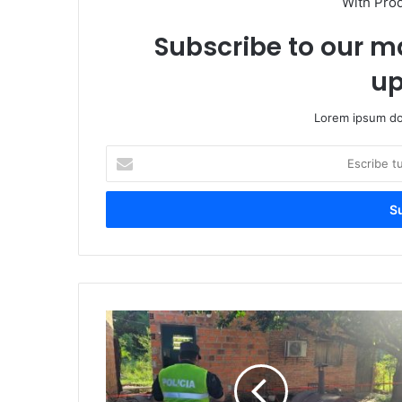
With Pro
Subscribe to our ma
up
Lorem ipsum dol
Escribe
tu
correo
electrónico