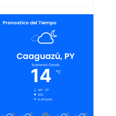
Pronostico del Tiempo
Caaguazú, PY
Scattered Clouds
14
℃
16º - 11º
91%
4.46 km/h