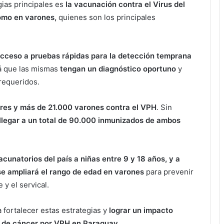
gias principales es
la vacunación contra el Virus del
omo en varones,
quienes son los principales
cceso a pruebas rápidas para la detección temprana
rá que las mismas
tengan un diagnóstico oportuno
y
requeridos.
res y más de 21.000 varones contra el VPH
. Sin
llegar a un total de 90.000 inmunizados de ambos
acunatorios del país a niñas entre 9 y 18 años, y a
se ampliará el rango de edad en varones
para prevenir
y el servical.
 fortalecer estas estrategias y
lograr un impacto
os de cáncer por VPH en Paraguay