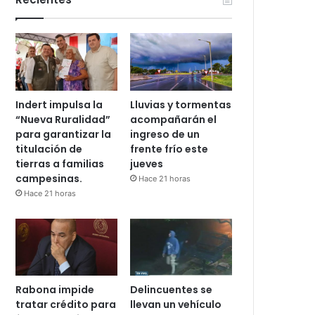
Indert impulsa la
Lluvias y tormentas
“Nueva Ruralidad”
acompañarán el
para garantizar la
ingreso de un
titulación de
frente frío este
tierras a familias
jueves
campesinas.
Hace 21 horas
Hace 21 horas
Rabona impide
Delincuentes se
tratar crédito para
llevan un vehículo