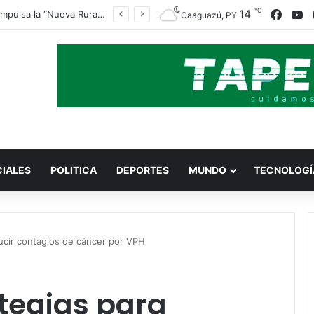
℃
Faceb
Y
14
Indert impulsa la “Nueva Ruralidad” para garantizar la titulación de tierras a familias campesinas.
Caaguazú, PY
CIALES
POLITICA
DEPORTES
MUNDO
TECNOLOGÍ
ducir contagios de cáncer por VPH
ategias para