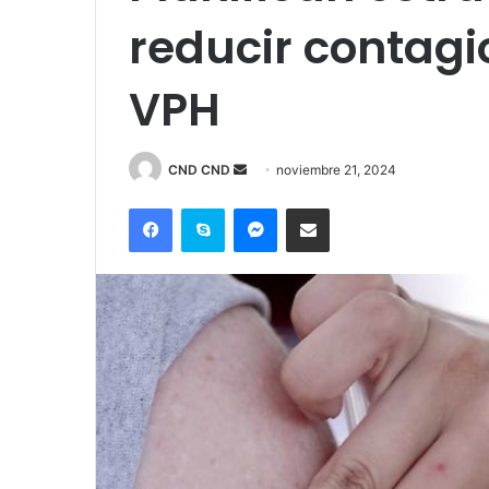
reducir contagi
VPH
Send
CND CND
noviembre 21, 2024
an
Facebook
Skype
Messenger
Compartir por correo electrónico
email