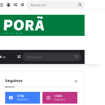
ook
ouTube
Instagram
Acceso
Publicación al azar
Barra lateral
Buscar
por
Publicación al azar
Buscar
A
por
Seguinos
279k
1.500
Seguinos
Seguinos