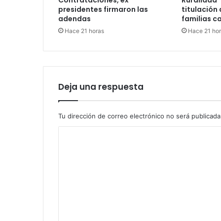
Contrataciones, ex
Ruralidad”
presidentes firmaron las
titulación 
adendas
familias c
Hace 21 horas
Hace 21 ho
Deja una respuesta
Tu dirección de correo electrónico no será publicada
C
o
m
e
n
t