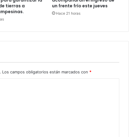
 para garantizar la
acompañarán el ingreso de
de tierras a
un frente frío este jueves
ampesinas.
Hace 21 horas
ras
.
Los campos obligatorios están marcados con
*