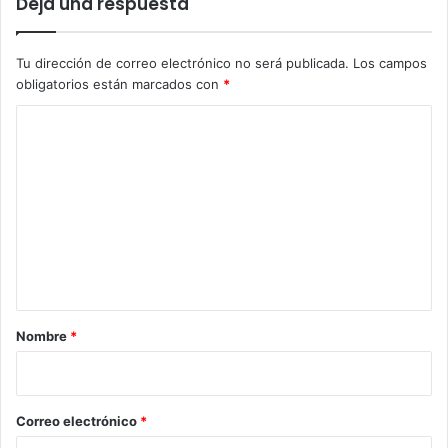
Deja una respuesta
Tu dirección de correo electrónico no será publicada.
Los campos
obligatorios están marcados con
*
C
o
m
e
n
t
a
r
Nombre
*
i
o
*
Correo electrónico
*