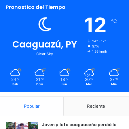
Pronostico del Tiempo
12
℃
Caaguazú, PY
24º - 12º
97%
1.56 km/h
Clear Sky
24
21
18
20
27
℃
℃
℃
℃
℃
Sáb
Dom
Lun
Mar
Mié
Popular
Reciente
Joven piloto caaguaceño perdió la