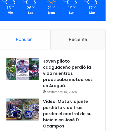
16
26
21
19
17
℃
℃
℃
℃
℃
Vie
Sáb
Dom
Lun
Mar
Popular
Reciente
Joven piloto
caaguaceño perdió la
vida mientras
practicaba motocross
en Areguá.
noviembre 14, 2024
Video: Moto viajante
perdió la vida tras
perder el control de su
biciclo en José D.
Ocampos