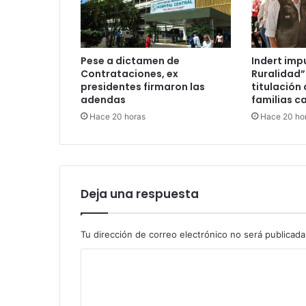
Pese a dictamen de
Indert imp
Contrataciones, ex
Ruralidad”
presidentes firmaron las
titulación 
adendas
familias c
Hace 20 horas
Hace 20 ho
Deja una respuesta
Tu dirección de correo electrónico no será publicada
C
o
m