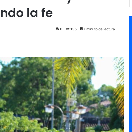
ndo la fe
0
135
1 minuto de lectura