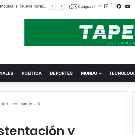
℃
Faceb
Y
17
Indert impulsa la “Nueva Ruralidad” para garantizar la titulación de tierras a familias campesinas.
Caaguazú, PY
CIALES
POLITICA
DEPORTES
MUNDO
TECNOLOGÍ
iguretismo usando la fe
ostentación y