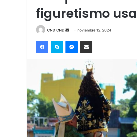
figuretismo usa
Send
CND CND
noviembre 12, 2024
an
Facebook
Skype
Messenger
Compartir por correo electrónico
email