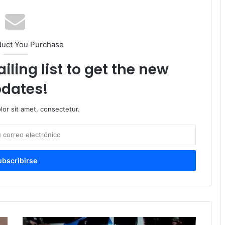
duct You Purchase
iling list to get the new
dates!
or sit amet, consectetur.