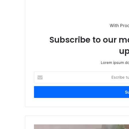
With Pro
Subscribe to our ma
up
Lorem ipsum dol
Escribe
tu
correo
electrónico