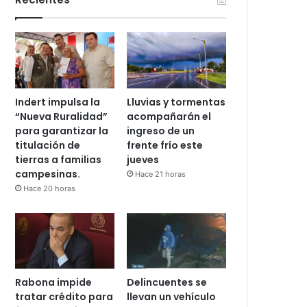
Indert impulsa la
Lluvias y tormentas
“Nueva Ruralidad”
acompañarán el
para garantizar la
ingreso de un
titulación de
frente frío este
tierras a familias
jueves
campesinas.
Hace 21 horas
Hace 20 horas
Rabona impide
Delincuentes se
tratar crédito para
llevan un vehículo