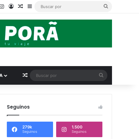
ook
ouTube
Instagram
Acceso
Publicación al azar
Barra lateral
Buscar
por
Publicación al azar
Buscar
A
por
Seguinos
279k
1.500
Seguinos
Seguinos