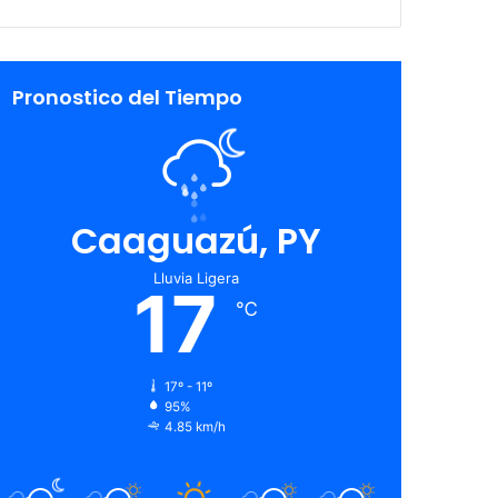
Pronostico del Tiempo
Caaguazú, PY
Lluvia Ligera
17
℃
17º - 11º
95%
4.85 km/h