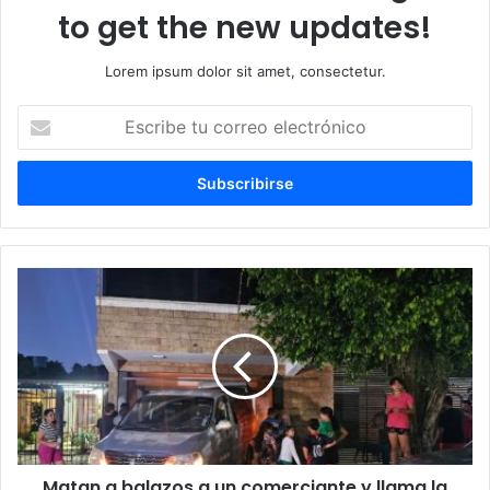
to get the new updates!
Lorem ipsum dolor sit amet, consectetur.
Escribe
tu
correo
electrónico
Matan a balazos a un comerciante y llama la