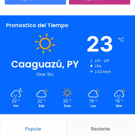
Pronostico del Tiempo
23
℃
Caaguazú, PY
23º - 23º
79%
2.52 km/h
Clear Sky
22
22
20
16
16
℃
℃
℃
℃
℃
Vie
Sáb
Dom
Lun
Mar
Popular
Reciente