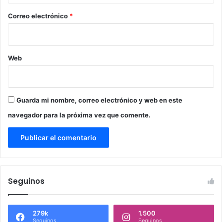
o
*
Correo electrónico
*
Web
Guarda mi nombre, correo electrónico y web en este
navegador para la próxima vez que comente.
Seguinos
279k
1.500
Seguinos
Seguinos