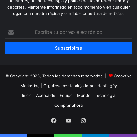
de interés, desde tecnología y política hasta entretenimiento y
deportes. Mantente informado en todo momento y en cualquier
lugar, con nuestra rápida y confiable cobertura de noticias.
Escribe
tu
correo
electrónico
© Copyright 2026, Todos los derechos reservados |
Creavtive
Marketing
| Orgullosamente alojado por
HostingPy
Inicio
Acerca de
Equipo
Mundo
Tecnología
¡Comprar ahora!
Facebook
YouTube
Instagram