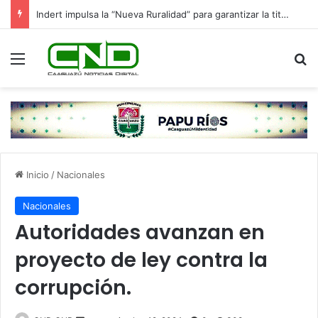
Indert impulsa la “Nueva Ruralidad” para garantizar la titulación de tierras a familias campesinas.
Menú
B
Inicio
/
Nacionales
Nacionales
Autoridades avanzan en
proyecto de ley contra la
corrupción.