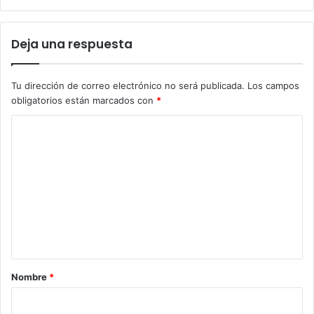
Deja una respuesta
Tu dirección de correo electrónico no será publicada.
Los campos
obligatorios están marcados con
*
C
o
m
e
n
t
a
r
Nombre
*
i