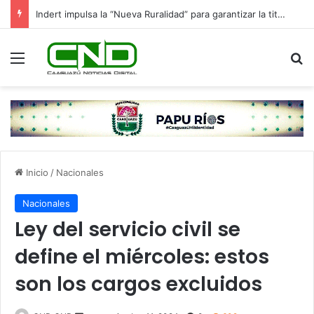
Indert impulsa la “Nueva Ruralidad” para garantizar la titulación de tierras a familias campesinas.
Menú
B
Inicio
/
Nacionales
Nacionales
Ley del servicio civil se
define el miércoles: estos
son los cargos excluidos