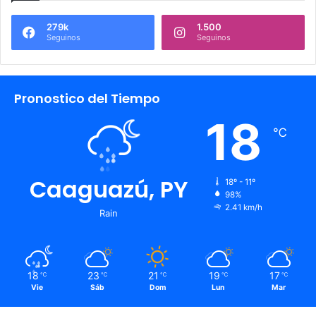
279k
1.500
Seguinos
Seguinos
Pronostico del Tiempo
18
℃
Caaguazú, PY
18º - 11º
98%
2.41 km/h
Rain
18
23
21
19
17
℃
℃
℃
℃
℃
Vie
Sáb
Dom
Lun
Mar