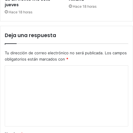
jueves
Hace 18 horas
Hace 18 horas
Deja una respuesta
Tu dirección de correo electrónico no será publicada.
Los campos
obligatorios están marcados con
*
C
o
m
e
n
t
a
r