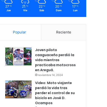
27
21
22
20
17
℃
℃
℃
℃
℃
Jue
Vie
Sáb
Dom
Lun
Popular
Reciente
Joven piloto
caaguaceño perdió la
vida mientras
practicaba motocross
en Areguá.
noviembre 14, 2024
Video: Moto viajante
perdió la vida tras
perder el control de su
biciclo en José D.
Ocampos