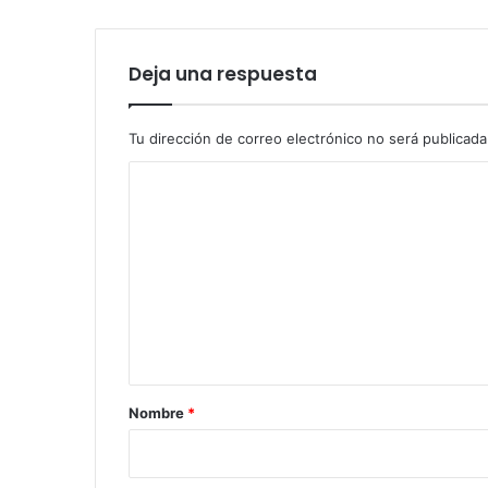
Deja una respuesta
Tu dirección de correo electrónico no será publicada
C
o
m
e
n
t
a
r
Nombre
*
i
o