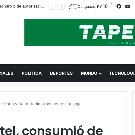
℃
Faceb
Y
18
Jair Bolsonaro pide autorización para recibir la visita de sus hijos en el Día del Padre
Caaguazú, PY
CIALES
POLITICA
DEPORTES
MUNDO
TECNOLOGÍ
de todo y fue detenido tras negarse a pagar
otel, consumió de