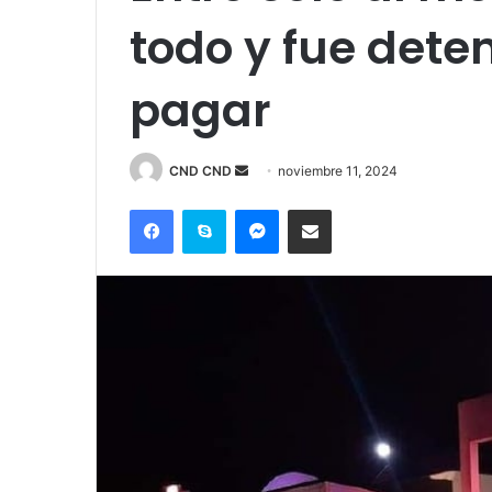
todo y fue dete
pagar
Send
CND CND
noviembre 11, 2024
an
Facebook
Skype
Messenger
Compartir por correo electrónico
email