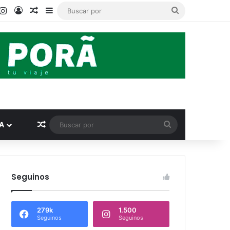
ook
ouTube
Instagram
Acceso
Publicación al azar
Barra lateral
Buscar
por
Publicación al azar
Buscar
A
por
Seguinos
279k
1.500
Seguinos
Seguinos