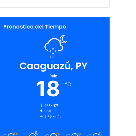
Pronostico del Tiempo
Caaguazú, PY
Rain
18
℃
27º - 17º
95%
2.79 km/h