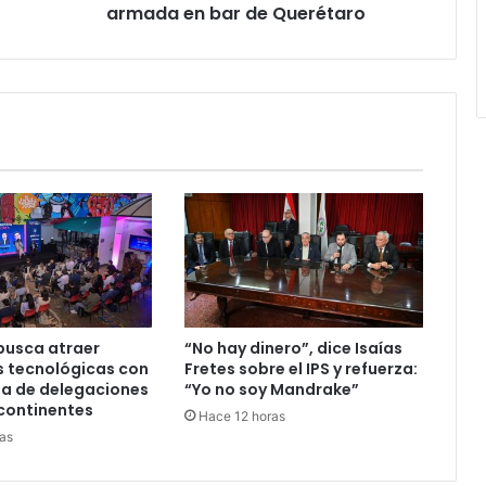
armada en bar de Querétaro
busca atraer
“No hay dinero”, dice Isaías
s tecnológicas con
Fretes sobre el IPS y refuerza:
ia de delegaciones
“Yo no soy Mandrake”
continentes
Hace 12 horas
as