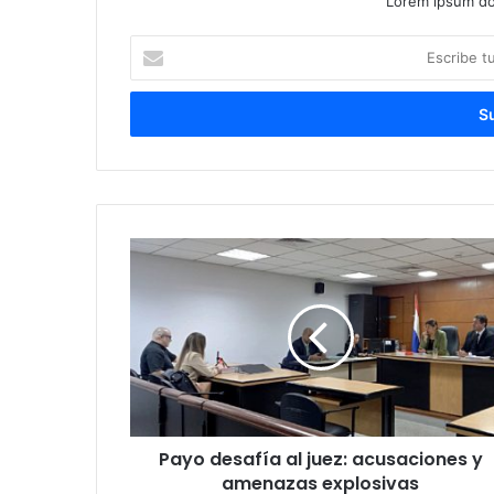
Lorem ipsum dol
Escribe
tu
correo
electrónico
Payo desafía al juez: acusaciones y
amenazas explosivas