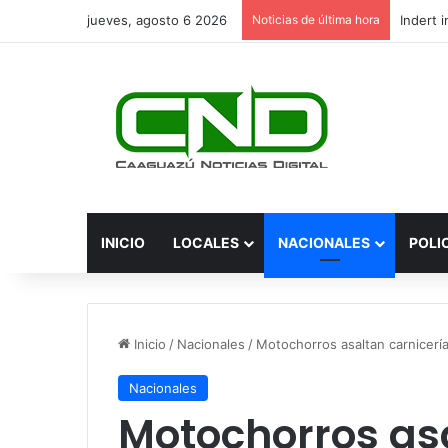
jueves, agosto 6 2026
Noticias de última hora
INICIO
LOCALES
NACIONALES
POLI
Inicio
/
Nacionales
/
Motochorros asaltan carnicería 
Nacionales
Motochorros asa