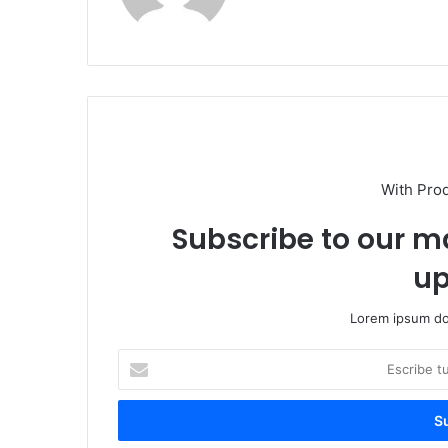
With Pro
Subscribe to our ma
up
Lorem ipsum dol
Escribe
tu
correo
electrónico