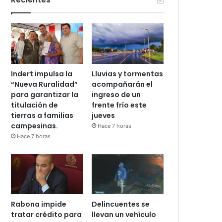
Indert impulsa la
Lluvias y tormentas
“Nueva Ruralidad”
acompañarán el
para garantizar la
ingreso de un
titulación de
frente frío este
tierras a familias
jueves
campesinas.
Hace 7 horas
Hace 7 horas
Rabona impide
Delincuentes se
tratar crédito para
llevan un vehículo