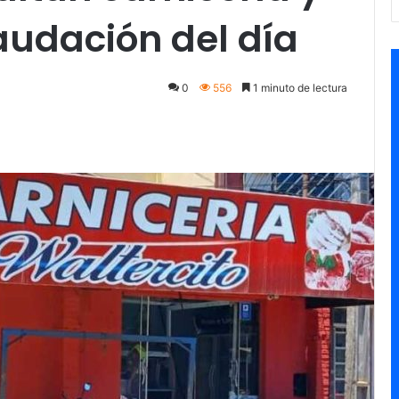
caudación del día
0
556
1 minuto de lectura