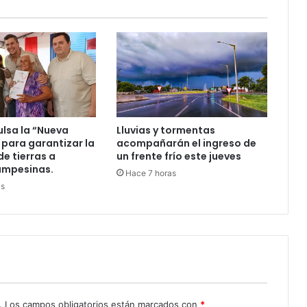
ulsa la “Nueva
Lluvias y tormentas
 para garantizar la
acompañarán el ingreso de
de tierras a
un frente frío este jueves
ampesinas.
Hace 7 horas
as
.
Los campos obligatorios están marcados con
*