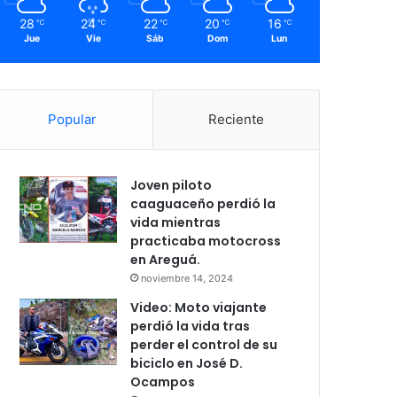
28
24
22
20
16
℃
℃
℃
℃
℃
Jue
Vie
Sáb
Dom
Lun
Popular
Reciente
Joven piloto
caaguaceño perdió la
vida mientras
practicaba motocross
en Areguá.
noviembre 14, 2024
Video: Moto viajante
perdió la vida tras
perder el control de su
biciclo en José D.
Ocampos