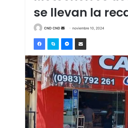
se llevan la re
Send
CND CND
noviembre 10, 2024
an
Facebook
Skype
Messenger
Compartir por correo electrónico
email