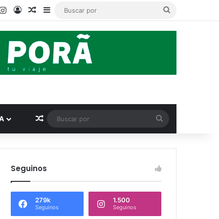
ook
ouTube
Instagram
Acceso
Publicación al azar
Barra lateral
Buscar
por
Publicación al azar
Buscar
A
por
Seguinos
279k
1.500
Seguinos
Seguinos