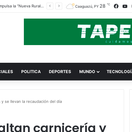
℃
Faceb
Y
28
Indert impulsa la “Nueva Ruralidad” para garantizar la titulación de tierras a familias campesinas.
Caaguazú, PY
CIALES
POLITICA
DEPORTES
MUNDO
TECNOLOGÍ
y se llevan la recaudación del día
ltan carnicería y