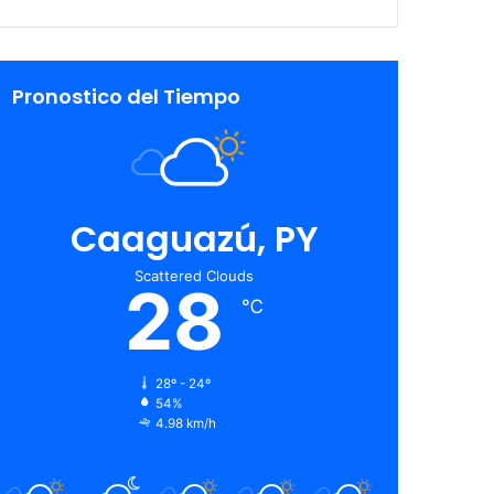
Pronostico del Tiempo
Caaguazú, PY
Scattered Clouds
28
℃
28º - 24º
54%
4.98 km/h