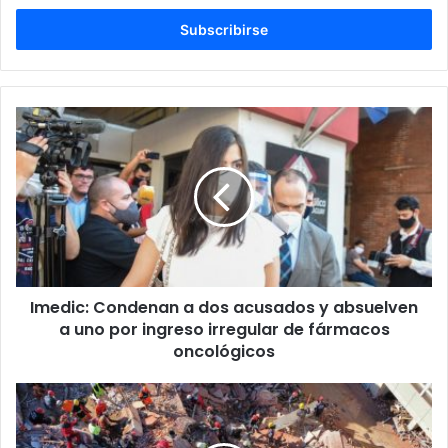
correo
electrónico
Imedic: Condenan a dos acusados y absuelven
a uno por ingreso irregular de fármacos
oncológicos