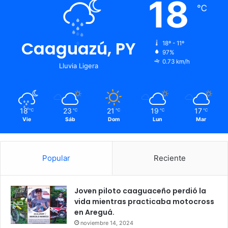
18
℃
Caaguazú, PY
18º - 11º
97%
0.73 km/h
Lluvia Ligera
18
23
21
19
17
℃
℃
℃
℃
℃
Vie
Sáb
Dom
Lun
Mar
Popular
Reciente
Joven piloto caaguaceño perdió la
vida mientras practicaba motocross
en Areguá.
noviembre 14, 2024