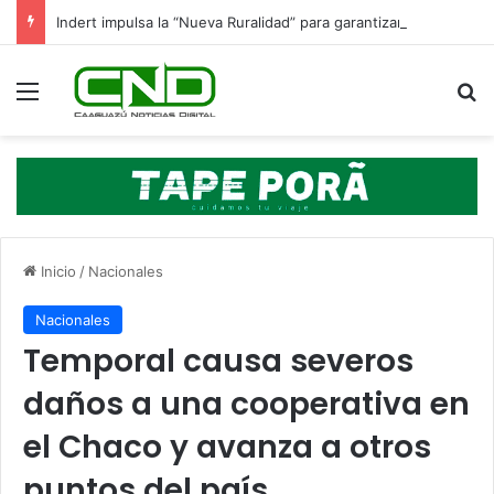
Indert impulsa la “Nueva Ruralidad” para garantizar la titulación de tierras a familias campesinas.
Menú
B
Inicio
/
Nacionales
Nacionales
Temporal causa severos
daños a una cooperativa en
el Chaco y avanza a otros
puntos del país