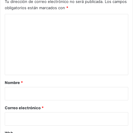
Tu dirección de correo electrónico no será publicada.
Los campos
obligatorios están marcados con
*
C
o
m
e
n
t
a
r
Nombre
*
i
o
*
Correo electrónico
*