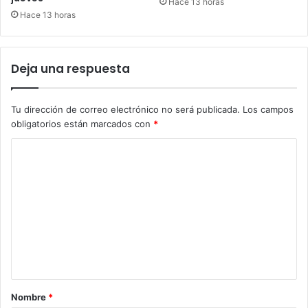
Hace 13 horas
Hace 13 horas
Deja una respuesta
Tu dirección de correo electrónico no será publicada.
Los campos
obligatorios están marcados con
*
C
o
m
e
n
t
a
r
Nombre
*