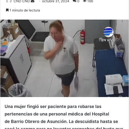
Send
CND CND
octubre 31, 2024
0
166
an
1 minuto de lectura
email
Una mujer fingió ser paciente para robarse las
pertenencias de una personal médica del Hospital
de
Barrio Obrero
de
Asunción
. La descuidista hasta se
sacó la sangre para no levantar sospechas del hurto que