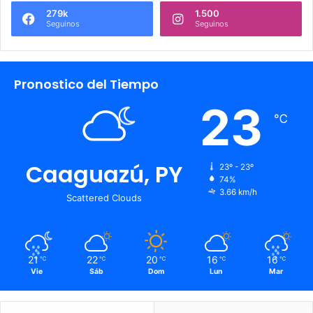
279k
1.500
Seguinos
Seguinos
Pronostico del Tiempo
23
℃
Caaguazú, PY
23º - 23º
74%
3.66 km/h
Scattered Clouds
21
22
20
16
16
℃
℃
℃
℃
℃
Vie
Sáb
Dom
Lun
Mar