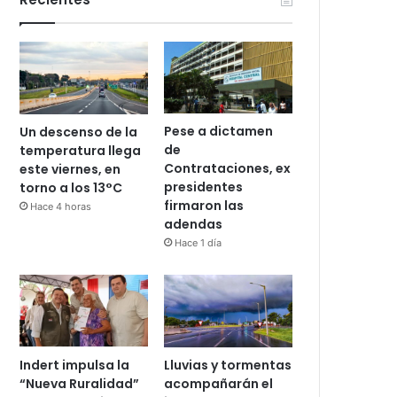
Pese a dictamen
Un descenso de la
de
temperatura llega
Contrataciones, ex
este viernes, en
presidentes
torno a los 13°C
firmaron las
Hace 4 horas
adendas
Hace 1 día
Indert impulsa la
Lluvias y tormentas
“Nueva Ruralidad”
acompañarán el