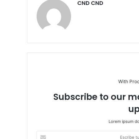
CND CND
With Pro
Subscribe to our ma
up
Lorem ipsum dol
Escribe