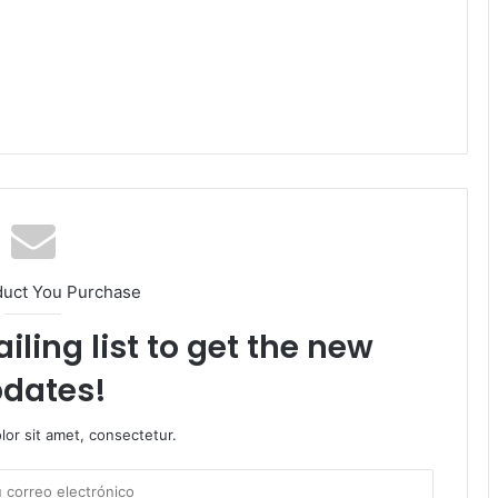
duct You Purchase
iling list to get the new
dates!
or sit amet, consectetur.