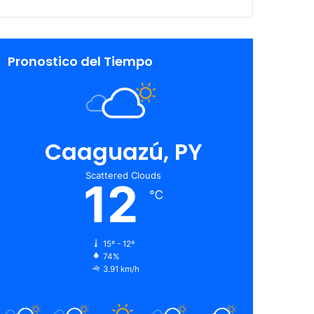
Pronostico del Tiempo
Caaguazú, PY
Scattered Clouds
12
℃
15º - 12º
74%
3.91 km/h