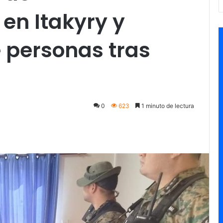
en Itakyry y
e personas tras
0
623
1 minuto de lectura