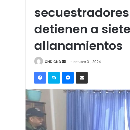
secuestradores 
detienen a siet
allanamientos
Send
CND CND
octubre 31, 2024
an
Facebook
Skype
Messenger
Compartir por correo electrónico
email