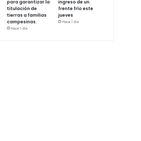
para garantizar la
ingreso de un
titulación de
frente frío este
tierras a familias
jueves
campesinas.
Hace 1 día
Hace 1 día