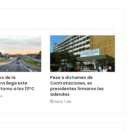
Pese a dictamen de
o de la
Contrataciones, ex
a llega este
presidentes firmaron las
 torno a los 13°C
adendas
as
Hace 1 día