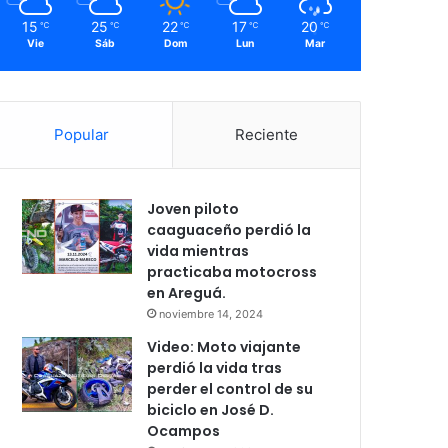
15
25
22
17
20
℃
℃
℃
℃
℃
Vie
Sáb
Dom
Lun
Mar
Popular
Reciente
Joven piloto
caaguaceño perdió la
vida mientras
practicaba motocross
en Areguá.
noviembre 14, 2024
Video: Moto viajante
perdió la vida tras
perder el control de su
biciclo en José D.
Ocampos