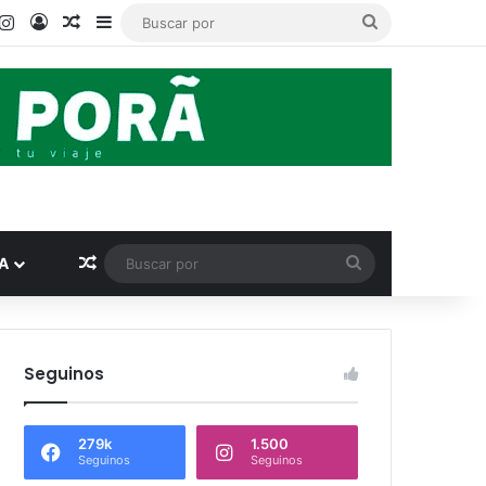
ook
ouTube
Instagram
Acceso
Publicación al azar
Barra lateral
Buscar
por
Publicación al azar
Buscar
A
por
Seguinos
279k
1.500
Seguinos
Seguinos