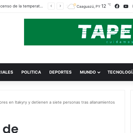
℃
Faceb
Y
12
Un descenso de la temperatura llega este viernes, en torno a los 13°C
Caaguazú, PY
CIALES
POLITICA
DEPORTES
MUNDO
TECNOLOGÍ
res en Itakyry y detienen a siete personas tras allanamientos
 de